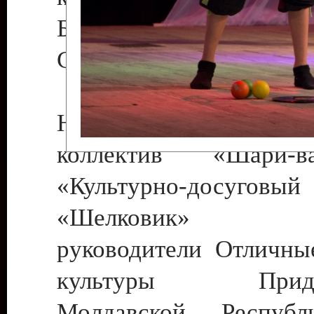
Бендеры , руководител
Светлана Георгиевна
Народный цирковой
коллектив «Шари
«Культурно-досуго
«Шелковик» г.
руководители Отличны
культуры Придне
Молдавской Респуб