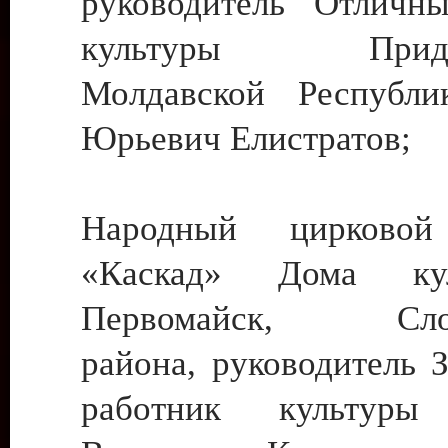
руководитель Отличн
культуры Придне
Молдавской Республи
Юрьевич Елистратов;
Народный цирковой
«Каскад» Дома ку
Первомайск, Слобо
района, руководитель 
работник культуры