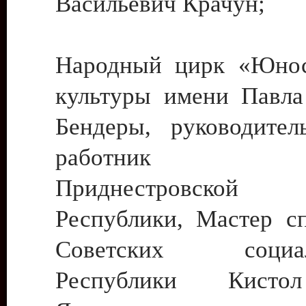
Васильевич Крачун;
Народный цирк «Юнос
культуры имени Павла 
Бендеры, руководите
работник ку
Приднестровской М
Республики, Мастер с
Советских социали
Республики Кист