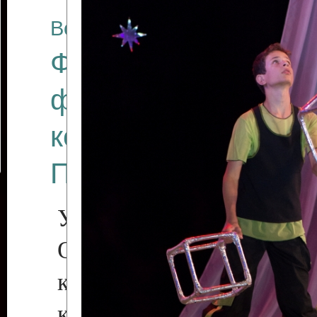
Все отчеты
Финал Республикан
фестиваля цирков
коллективов "Созв
Приднестровского 
Участники фестиваля:
Образцовый эстрадн
коллектив «Рове
культуры с. Протяга