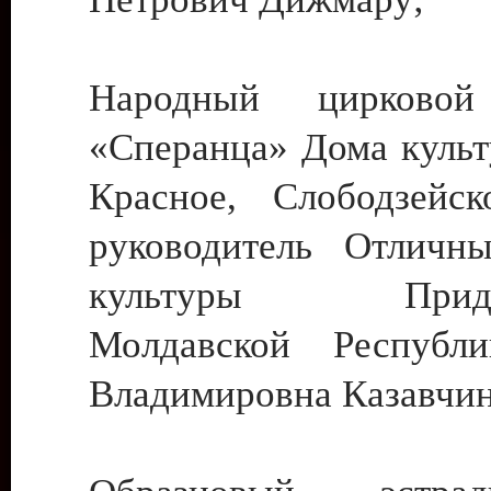
Народный цирковой
«Сперанца» Дома культ
Красное, Слободзейск
руководитель Отличн
культуры Придне
Молдавской Республ
Владимировна Казавчин