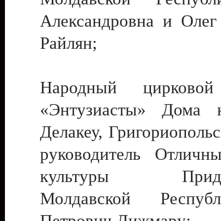
Александровна и Олег
Райлян;
Народный цирковой
«Энтузиасты» Дома к
Делакеу, Григориопольс
руководитель Отличн
культуры Придне
Молдавской Респуб
Петрович Дижмару;