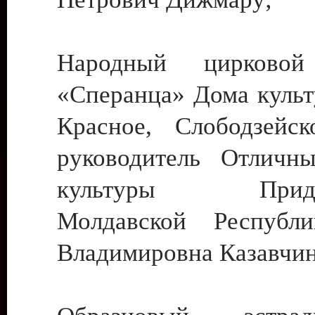
Народный цирковой
«Сперанца» Дома культ
Красное, Слободзейск
руководитель Отличн
культуры Придне
Молдавской Республ
Владимировна Казавчин