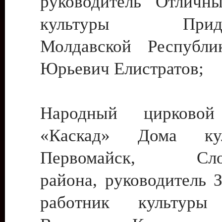
руководитель Отличн
культуры Придне
Молдавской Республи
Юрьевич Елистратов;
Народный цирковой
«Каскад» Дома ку
Первомайск, Слобо
района, руководитель 
работник культуры