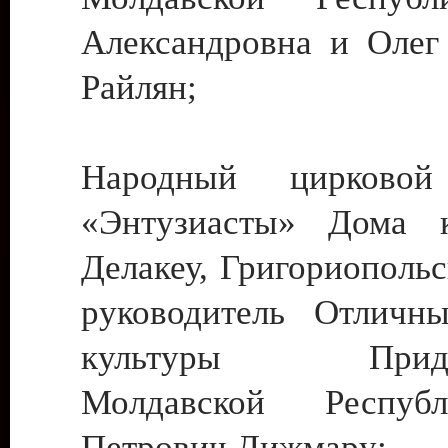
Александровна и Олег
Райлян;
Народный цирковой
«Энтузиасты» Дома к
Делакеу, Григориопольс
руководитель Отличн
культуры Придне
Молдавской Респуб
Петрович Дижмару;