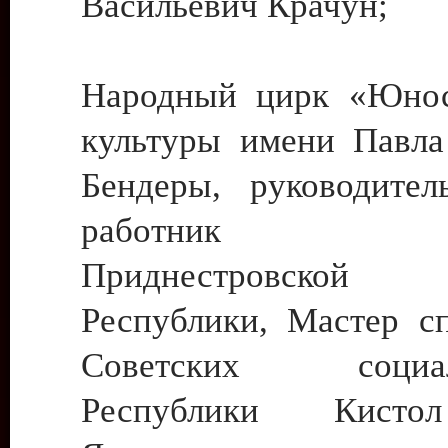
Васильевич Крачун;
Народный цирк «Юнос
культуры имени Павла 
Бендеры, руководите
работник ку
Приднестровской М
Республики, Мастер с
Советских социали
Республики Кист