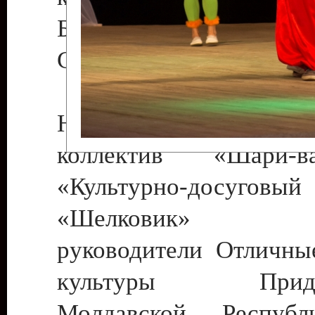
Бендеры , руководител
Светлана Георгиевна
Народный цирковой
коллектив «Шари
«Культурно-досуго
«Шелковик» г.
руководители Отличны
культуры Придне
Молдавской Респуб