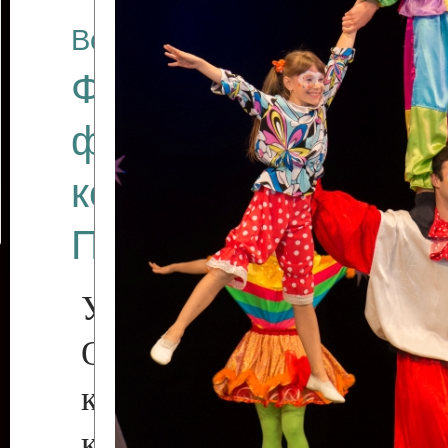
Все отчеты
Финал Республикан
фестиваля цирков
коллективов "Созв
Приднестровского 
Участники фестиваля:
Образцовый эстрадн
коллектив «Рове
культуры с. Протяга