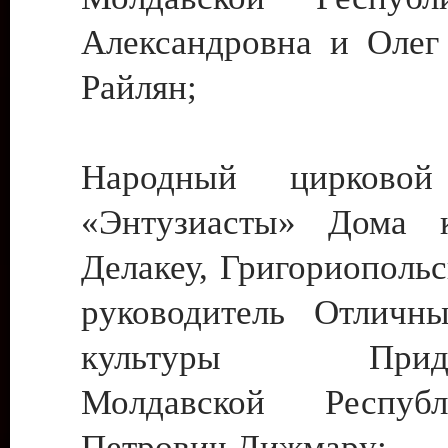
Александровна и Олег
Райлян;
Народный цирковой
«Энтузиасты» Дома к
Делакеу, Григориопольс
руководитель Отличн
культуры Придне
Молдавской Респуб
Петрович Дижмару;