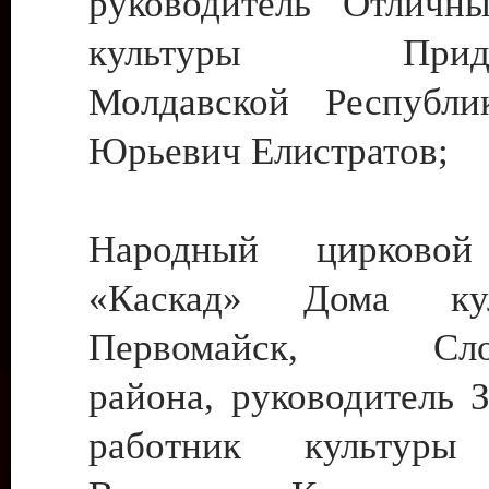
руководитель Отличн
культуры Придне
Молдавской Республи
Юрьевич Елистратов;
Народный цирковой
«Каскад» Дома ку
Первомайск, Слобо
района, руководитель 
работник культуры