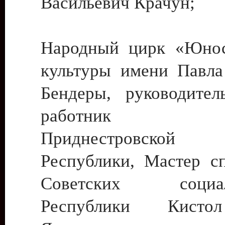
Васильевич Крачун;
Народный цирк «Юнос
культуры имени Павла 
Бендеры, руководите
работник ку
Приднестровской М
Республики, Мастер с
Советских социали
Республики Кист