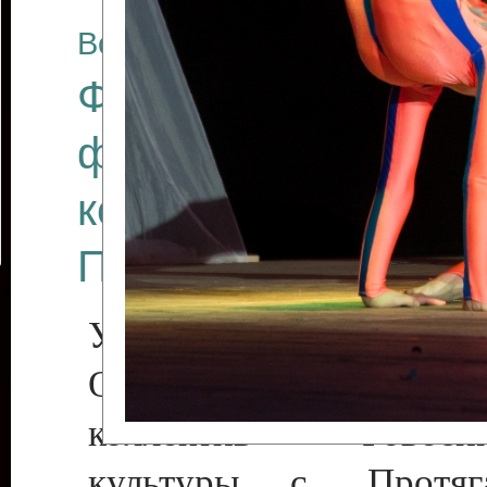
Все отчеты
Финал Республикан
фестиваля цирков
коллективов "Созв
Приднестровского 
Участники фестиваля:
Образцовый эстрадн
коллектив «Рове
культуры с. Протяга