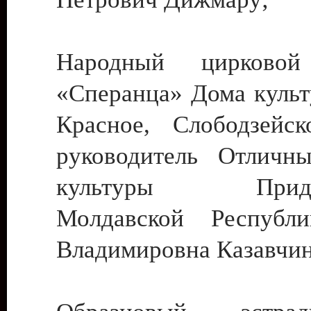
Народный цирковой
«Сперанца» Дома культ
Красное, Слободзейск
руководитель Отличн
культуры Придне
Молдавской Республ
Владимировна Казавчин