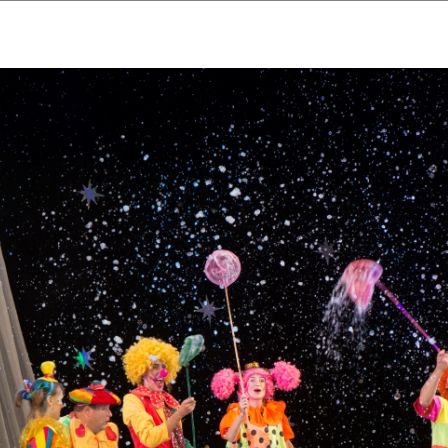
ударственный культурный ц
Дворец Республики
ктивы
Новости
Афиша
Арт-монитор
Арт-прожек
ЧЕТЫ ГКЦ "ДВОРЕЦ РЕСПУБЛИ