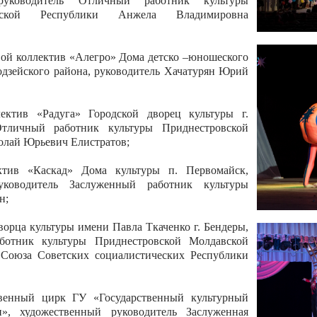
 руководитель Отличный работник культуры
вской Республики Анжела Владимировна
ой коллектив «Алегро» Дома детско –юношеского
бодзейского района, руководитель Хачатурян Юрий
ектив «Радуга» Городской дворец культуры г.
Отличный работник культуры Приднестровской
олай Юрьевич Елистратов;
ктив «Каскад» Дома культуры п. Первомайск,
руководитель Заслуженный работник культуры
н;
рца культуры имени Павла Ткаченко г. Бендеры,
ботник культуры Приднестровской Молдавской
 Союза Советских социалистических Республики
твенный цирк ГУ «Государственный культурный
», художественный руководитель Заслуженная