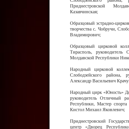
Слободзейского района,
Приднестровской Молда
Казавчинская;
Образцовый эстрадно-цирков
творчества с. Чобручи, Сло
Владимирович;
Образцовый цирковой колл
Тирасполь, руководитель 
Молдавской Республики Ник
Народный цирковой колле
Слободзейского района, 
Александр Васильевич Крачу
Народный цирк «Юность» Дво
руководитель Отличный ра
Республики, Мастер спорта
Кистол Михаил Яковлевич;
Приднестровский Государс
центр «Дворец Республики