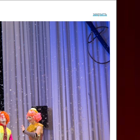
закрыть
ентр
тор
Инфо
Контакты
КИ"