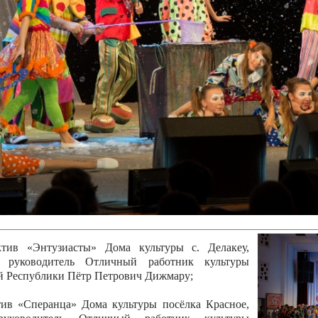
канского фестиваля
тивов "Созвездие
о цирка"
ковой коллектив «Ровесник» Дом культуры с.
 руководитель Рогожинер Светлана Георгиевна
ский коллектив «Шари-вари» МУ «Культурно-
» г.Бендеры, руководители Отличные работники
Молдавской Республики Алёна Александровна и
тив «Энтузиасты» Дома культуры с. Делакеу,
а, руководитель Отличный работник культуры
й Республики Пётр Петрович Дижмару;
ив «Сперанца» Дома культуры посёлка Красное,