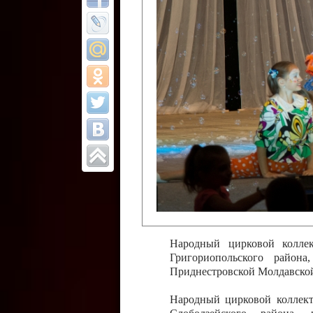
Все отчеты
Финал Республи
цирковых коллек
Приднестровског
Участники фестиваля:
Образцовый эстрадно-цир
Протягайловка, г. Бендеры ,
Народный цирковой клоун
досуговый центр «Шелковик
культуры Приднестровской 
Олег Степанович Райлян;
Народный цирковой коллек
Григориопольского район
Приднестровской Молдавско
Народный цирковой коллект