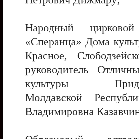
Народный цирковой
«Сперанца» Дома культ
Красное, Слободзейск
руководитель Отличн
культуры Придне
Молдавской Республ
Владимировна Казавчин