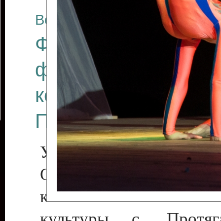
Все отчеты
Финал Республикан
фестиваля цирков
коллективов "Созв
Приднестровского 
Участники фестиваля:
Образцовый эстрадн
коллектив «Рове
культуры с. Протяга