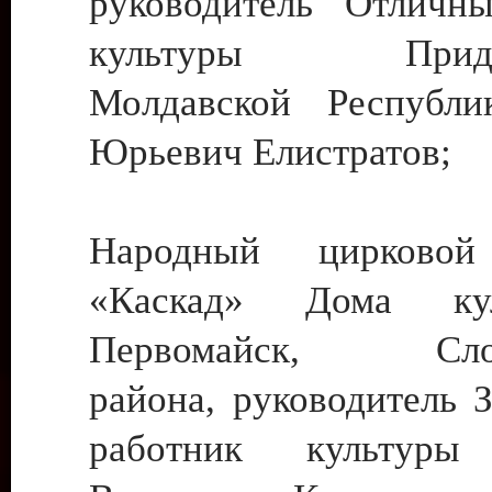
руководитель Отличн
культуры Придне
Молдавской Республи
Юрьевич Елистратов;
Народный цирковой
«Каскад» Дома ку
Первомайск, Слобо
района, руководитель 
работник культуры