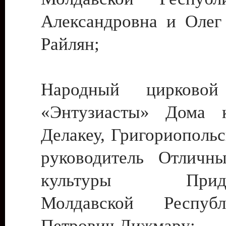
Александровна и Олег
Райлян;
Народный цирковой
«Энтузиасты» Дома к
Делакеу, Григориопольс
руководитель Отличн
культуры Придне
Молдавской Респуб
Петрович Дижмару;