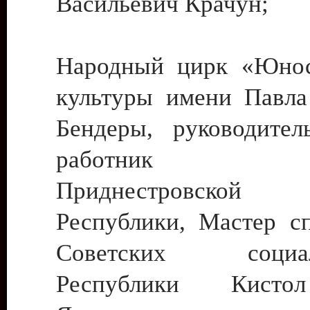
Васильевич Крачун;
Народный цирк «Юнос
культуры имени Павла 
Бендеры, руководите
работник ку
Приднестровской М
Республики, Мастер с
Советских социали
Республики Кист