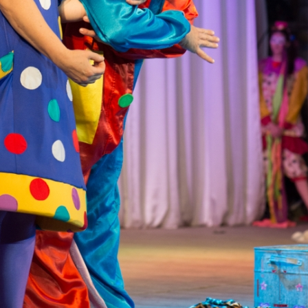
канского фестиваля
тивов "Созвездие
о цирка"
ковой коллектив «Ровесник» Дом культуры с.
 руководитель Рогожинер Светлана Георгиевна
ский коллектив «Шари-вари» МУ «Культурно-
» г.Бендеры, руководители Отличные работники
Молдавской Республики Алёна Александровна и
тив «Энтузиасты» Дома культуры с. Делакеу,
а, руководитель Отличный работник культуры
й Республики Пётр Петрович Дижмару;
ив «Сперанца» Дома культуры посёлка Красное,