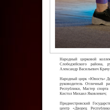
Слободзейского района,
Приднестровской Молда
Казавчинская;
Образцовый эстрадно-цирков
творчества с. Чобручи, Сло
Владимирович;
Образцовый цирковой колл
Тирасполь, руководитель 
Молдавской Республики Ник
Народный цирковой колле
Слободзейского района, 
Александр Васильевич Крачу
Народный цирк «Юность» Дво
руководитель Отличный ра
Республики, Мастер спорта
Кистол Михаил Яковлевич;
Приднестровский Государс
центр «Дворец Республики