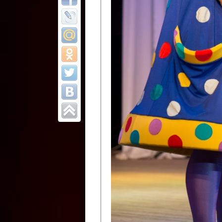
Все отчеты
Финал Республи
цирковых коллек
Приднестровског
Участники фестиваля:
Образцовый эстрадно-цир
Протягайловка, г. Бендеры ,
Народный цирковой клоун
досуговый центр «Шелковик
культуры Приднестровской 
Олег Степанович Райлян;
Народный цирковой коллек
Григориопольского район
Приднестровской Молдавско
Народный цирковой коллект