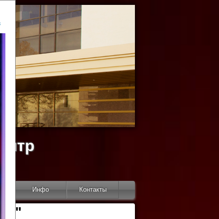
ь
ентр
тор
Инфо
Контакты
КИ"