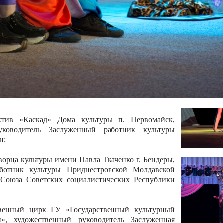
 руководитель Отличный работник культуры
вской Республики Анжела Владимировна
ой коллектив «Алегро» Дома детско –юношеского
бодзейского района, руководитель Хачатурян Юрий
ектив «Радуга» Городской дворец культуры г.
Отличный работник культуры Приднестровской
олай Юрьевич Елистратов;
ктив «Каскад» Дома культуры п. Первомайск,
руководитель Заслуженный работник культуры
н;
рца культуры имени Павла Ткаченко г. Бендеры,
ботник культуры Приднестровской Молдавской
 Союза Советских социалистических Республики
твенный цирк ГУ «Государственный культурный
», художественный руководитель Заслуженная