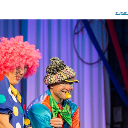
закрыт
ударственный культурный ц
Дворец Республики
ктивы
Новости
Афиша
Арт-монитор
Арт-прожек
ЧЕТЫ ГКЦ "ДВОРЕЦ РЕСПУБЛИ