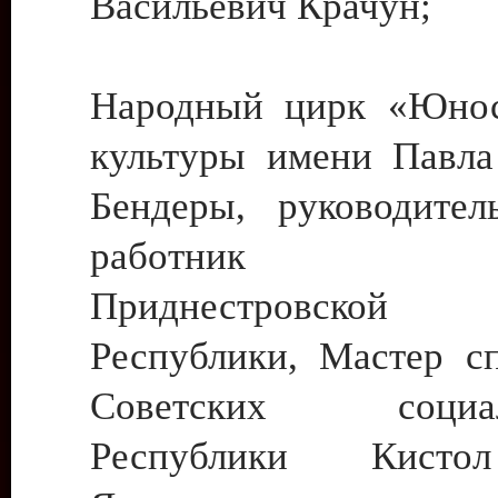
Васильевич Крачун;
Народный цирк «Юнос
культуры имени Павла 
Бендеры, руководите
работник ку
Приднестровской М
Республики, Мастер с
Советских социали
Республики Кист