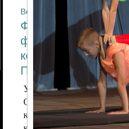
Все отчеты
Финал Республикан
фестиваля цирков
коллективов "Созв
Приднестровского 
Участники фестиваля:
Образцовый эстрадн
коллектив «Рове
культуры с. Протяга