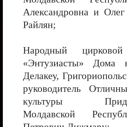
Александровна и Олег
Райлян;
Народный цирковой
«Энтузиасты» Дома к
Делакеу, Григориопольс
руководитель Отличн
культуры Придне
Молдавской Респуб
Петрович Дижмару;