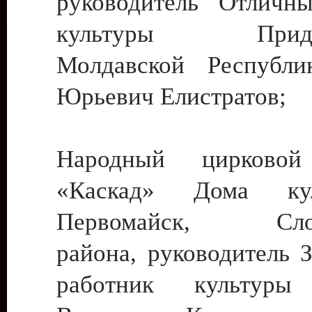
руководитель Отличн
культуры Придне
Молдавской Республи
Юрьевич Елистратов;
Народный цирковой
«Каскад» Дома ку
Первомайск, Слобо
района, руководитель 
работник культуры