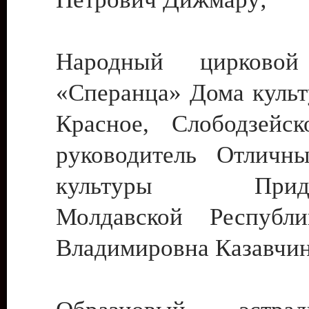
Народный цирковой
«Сперанца» Дома культ
Красное, Слободзейск
руководитель Отличн
культуры Придне
Молдавской Республ
Владимировна Казавчин