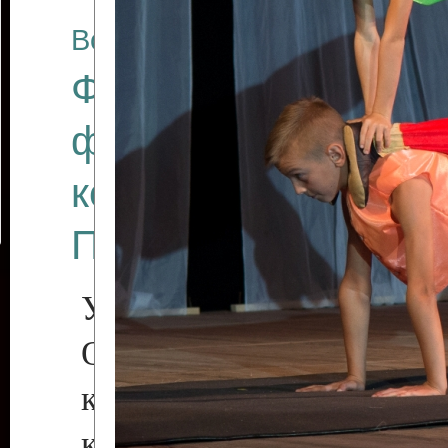
Все отчеты
Финал Республикан
фестиваля цирков
коллективов "Созв
Приднестровского 
Участники фестиваля:
Образцовый эстрадн
коллектив «Рове
культуры с. Протяга