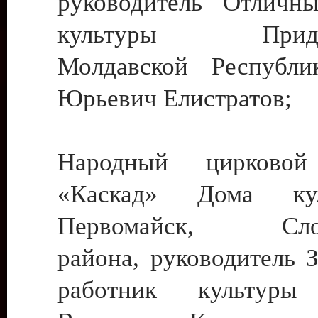
руководитель Отличн
культуры Придне
Молдавской Республи
Юрьевич Елистратов;
Народный цирковой
«Каскад» Дома ку
Первомайск, Слобо
района, руководитель 
работник культуры