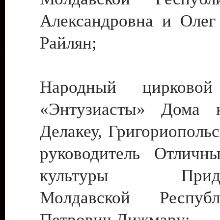
Александровна и Олег
Райлян;
Народный цирковой
«Энтузиасты» Дома к
Делакеу, Григориопольс
руководитель Отличн
культуры Придне
Молдавской Респуб
Петрович Дижмару;