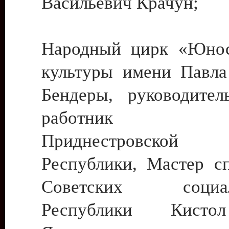
Васильевич Крачун;
Народный цирк «Юнос
культуры имени Павла 
Бендеры, руководите
работник ку
Приднестровской М
Республики, Мастер с
Советских социали
Республики Кист