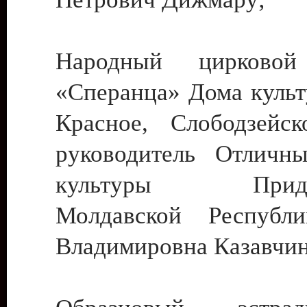
Народный цирковой
«Сперанца» Дома культ
Красное, Слободзейск
руководитель Отличн
культуры Придне
Молдавской Республ
Владимировна Казавчин