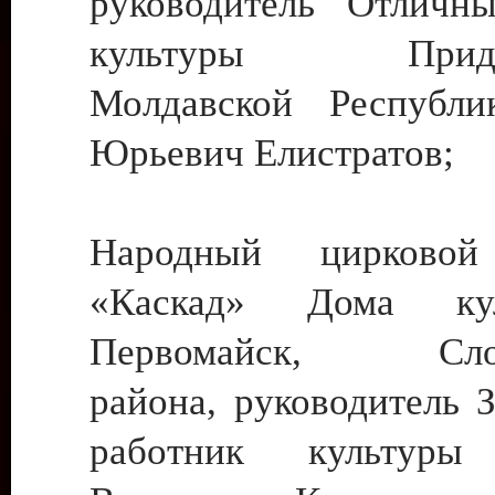
руководитель Отличн
культуры Придне
Молдавской Республи
Юрьевич Елистратов;
Народный цирковой
«Каскад» Дома ку
Первомайск, Слобо
района, руководитель 
работник культуры