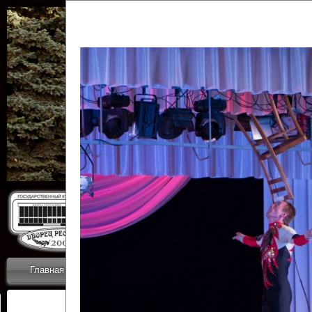
Государственн
Дворец
Главная
Приветствие
Коллективы
Новости
ОТЧЕТЫ ГКЦ 