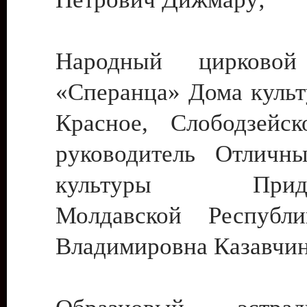
Народный цирковой
«Сперанца» Дома культ
Красное, Слободзейск
руководитель Отличн
культуры Придне
Молдавской Республ
Владимировна Казавчин