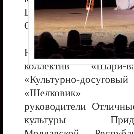
Бендеры , руководител
Светлана Георгиевна
Народный цирковой
коллектив «Шари
«Культурно-досуго
«Шелковик» г.
руководители Отличны
культуры Придне
Молдавской Респуб