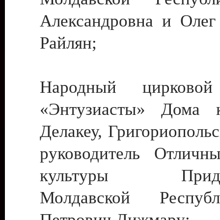
Александровна и Олег
Райлян;
Народный цирковой
«Энтузиасты» Дома к
Делакеу, Григориопольс
руководитель Отличн
культуры Придне
Молдавской Респуб
Петрович Дижмару;