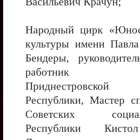
Васильевич Крачун;
Народный цирк «Юнос
культуры имени Павла 
Бендеры, руководите
работник ку
Приднестровской М
Республики, Мастер с
Советских социали
Республики Кист