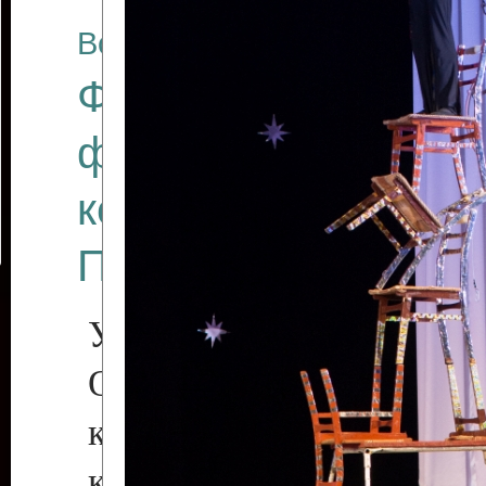
Все отчеты
Финал Республикан
фестиваля цирков
коллективов "Созв
Приднестровского 
Участники фестиваля:
Образцовый эстрадн
коллектив «Рове
культуры с. Протяга