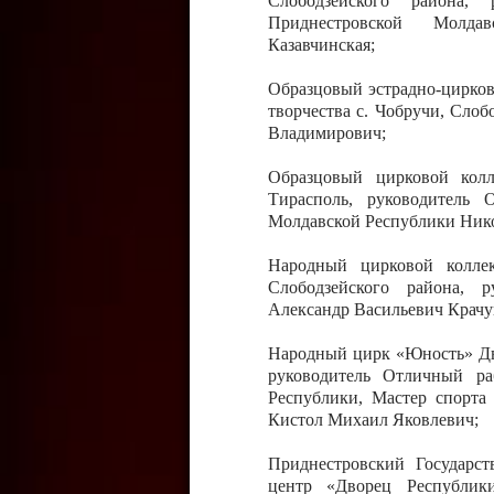
Слободзейского района,
Приднестровской Молда
Казавчинская;
Образцовый эстрадно-цирков
творчества с. Чобручи, Сло
Владимирович;
Образцовый цирковой колл
Тирасполь, руководитель 
Молдавской Республики Ник
Народный цирковой колле
Слободзейского района, 
Александр Васильевич Крачу
Народный цирк «Юность» Дво
руководитель Отличный ра
Республики, Мастер спорта
Кистол Михаил Яковлевич;
Приднестровский Государс
центр «Дворец Республики