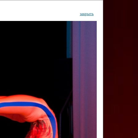
закрыть
ентр
тор
Инфо
Контакты
КИ"