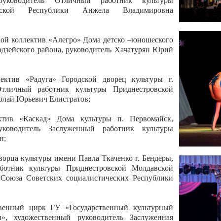
 руководитель Отличный работник культуры
вской Республики Анжела Владимировна
ой коллектив «Алегро» Дома детско –юношеского
бодзейского района, руководитель Хачатурян Юрий
ектив «Радуга» Городской дворец культуры г.
Отличный работник культуры Приднестровской
олай Юрьевич Елистратов;
ктив «Каскад» Дома культуры п. Первомайск,
руководитель Заслуженный работник культуры
н;
рца культуры имени Павла Ткаченко г. Бендеры,
ботник культуры Приднестровской Молдавской
 Союза Советских социалистических Республики
твенный цирк ГУ «Государственный культурный
», художественный руководитель Заслуженная