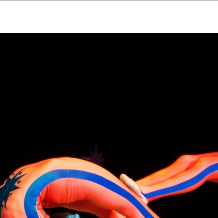
ударственный культурный ц
Дворец Республики
ктивы
Новости
Афиша
Арт-монитор
Арт-прожек
ЧЕТЫ ГКЦ "ДВОРЕЦ РЕСПУБЛИ