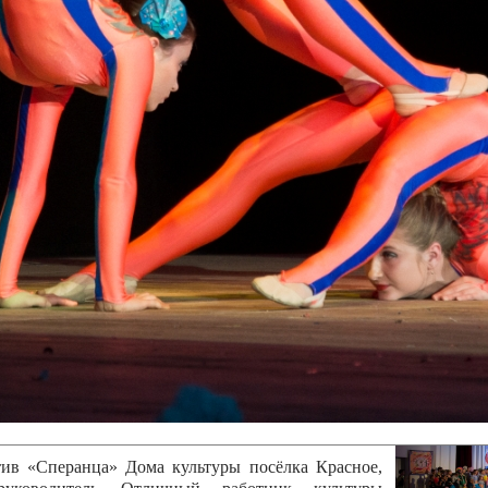
канского фестиваля
тивов "Созвездие
о цирка"
ковой коллектив «Ровесник» Дом культуры с.
 руководитель Рогожинер Светлана Георгиевна
ский коллектив «Шари-вари» МУ «Культурно-
» г.Бендеры, руководители Отличные работники
Молдавской Республики Алёна Александровна и
тив «Энтузиасты» Дома культуры с. Делакеу,
а, руководитель Отличный работник культуры
й Республики Пётр Петрович Дижмару;
ив «Сперанца» Дома культуры посёлка Красное,