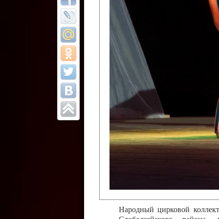
Все отчеты
Финал Республи
цирковых коллек
Приднестровског
Участники фестиваля:
Образцовый эстрадно-цир
Протягайловка, г. Бендеры ,
Народный цирковой клоун
досуговый центр «Шелковик
культуры Приднестровской 
Олег Степанович Райлян;
Народный цирковой коллек
Григориопольского район
Приднестровской Молдавско
Народный цирковой коллект