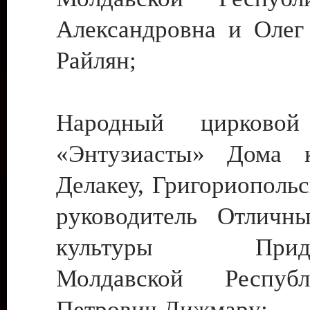
Александровна и Олег
Райлян;
Народный цирковой
«Энтузиасты» Дома к
Делакеу, Григориопольс
руководитель Отличн
культуры Придне
Молдавской Респуб
Петрович Дижмару;