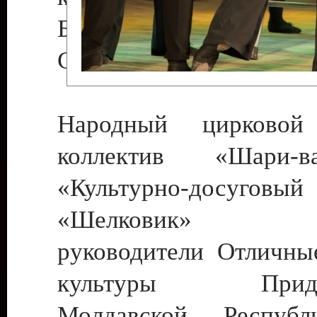
Бендеры , руководител
Светлана Георгиевна
Народный цирковой
коллектив «Шари
«Культурно-досуго
«Шелковик» г.
руководители Отличны
культуры Придне
Молдавской Респуб