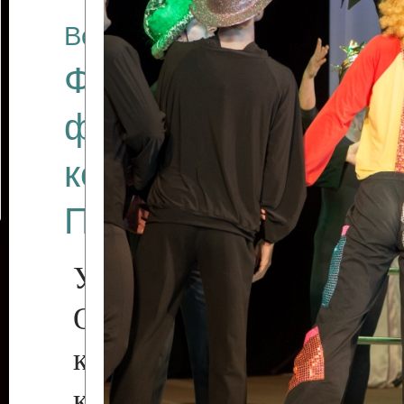
Все отчеты
Финал Республикан
фестиваля цирков
коллективов "Созв
Приднестровского 
Участники фестиваля:
Образцовый эстрадн
коллектив «Рове
культуры с. Протяга