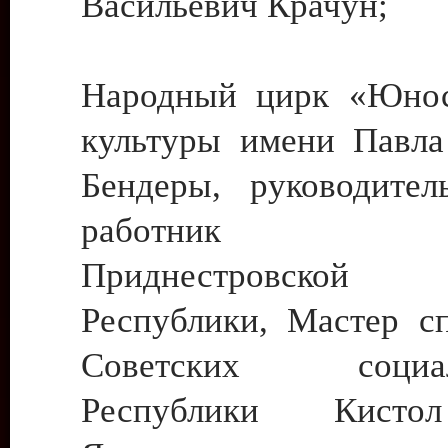
Васильевич Крачун;
Народный цирк «Юнос
культуры имени Павла 
Бендеры, руководите
работник ку
Приднестровской М
Республики, Мастер с
Советских социали
Республики Кист