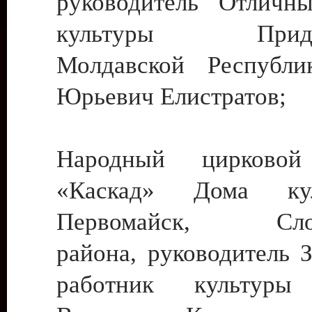
руководитель Отличн
культуры Придне
Молдавской Республи
Юрьевич Елистратов;
Народный цирковой
«Каскад» Дома ку
Первомайск, Слобо
района, руководитель 
работник культуры