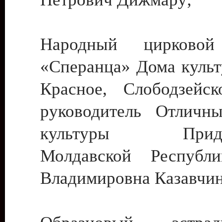
Народный цирковой
«Сперанца» Дома культ
Красное, Слободзейск
руководитель Отличн
культуры Придне
Молдавской Республ
Владимировна Казавчин