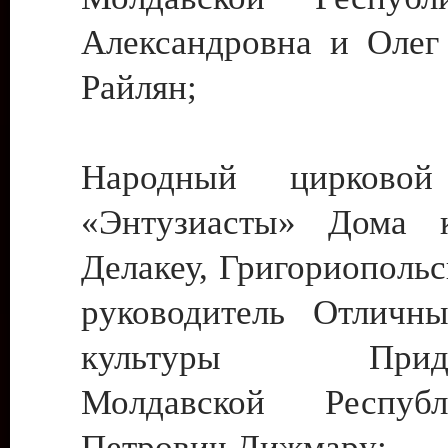
Александровна и Олег
Райлян;
Народный цирковой
«Энтузиасты» Дома к
Делакеу, Григориопольс
руководитель Отличн
культуры Придне
Молдавской Респуб
Петрович Дижмару;