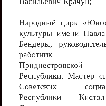
Васильевич Крачун;
Народный цирк «Юнос
культуры имени Павла 
Бендеры, руководите
работник ку
Приднестровской М
Республики, Мастер с
Советских социали
Республики Кист