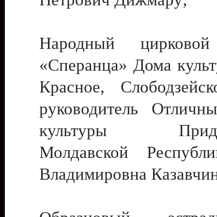
Народный цирковой
«Сперанца» Дома культ
Красное, Слободзейск
руководитель Отличн
культуры Придне
Молдавской Республ
Владимировна Казавчин