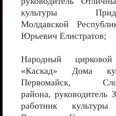
руководитель Отличн
культуры Придне
Молдавской Республи
Юрьевич Елистратов;
Народный цирковой
«Каскад» Дома ку
Первомайск, Слобо
района, руководитель 
работник культуры