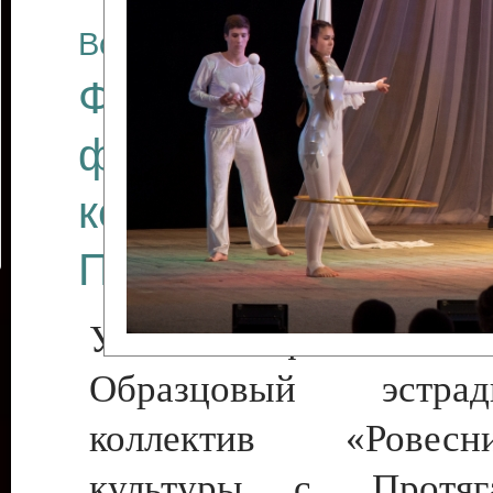
Все отчеты
Финал Республикан
фестиваля цирков
коллективов "Созв
Приднестровского 
Участники фестиваля:
Образцовый эстрадн
коллектив «Рове
культуры с. Протяга