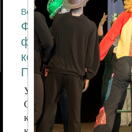
Все отчеты
Финал Республикан
фестиваля цирков
коллективов "Созв
Приднестровского 
Участники фестиваля:
Образцовый эстрадн
коллектив «Рове
культуры с. Протяга