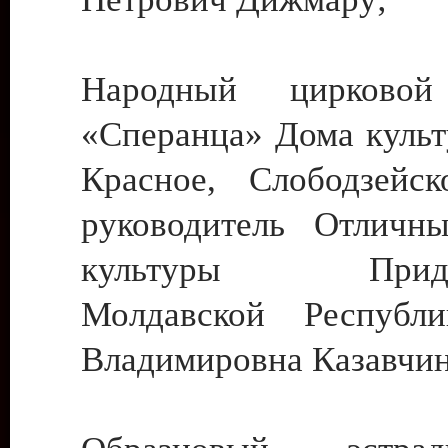
Народный цирковой
«Сперанца» Дома культ
Красное, Слободзейск
руководитель Отличн
культуры Придне
Молдавской Республ
Владимировна Казавчин