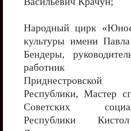
Васильевич Крачун;
Народный цирк «Юнос
культуры имени Павла 
Бендеры, руководите
работник ку
Приднестровской М
Республики, Мастер с
Советских социали
Республики Кист