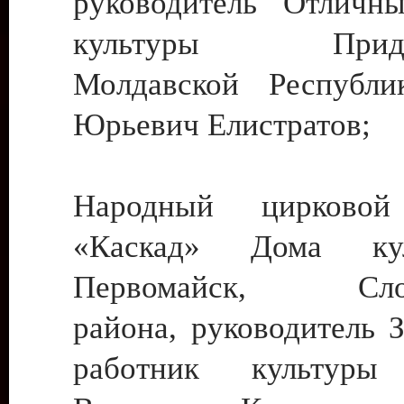
руководитель Отличн
культуры Придне
Молдавской Республи
Юрьевич Елистратов;
Народный цирковой
«Каскад» Дома ку
Первомайск, Слобо
района, руководитель 
работник культуры