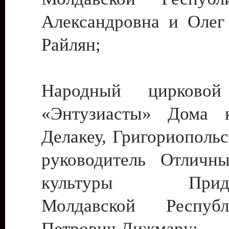
Александровна и Олег
Райлян;
Народный цирковой
«Энтузиасты» Дома к
Делакеу, Григориопольс
руководитель Отличн
культуры Придне
Молдавской Респуб
Петрович Дижмару;