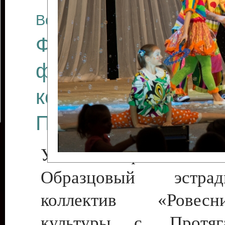
Все отчеты
Финал Республикан
фестиваля цирков
коллективов "Созв
Приднестровского 
Участники фестиваля:
Образцовый эстрадн
коллектив «Рове
культуры с. Протяга