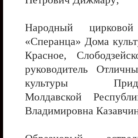
Народный цирковой
«Сперанца» Дома культ
Красное, Слободзейск
руководитель Отличн
культуры Придне
Молдавской Республ
Владимировна Казавчин