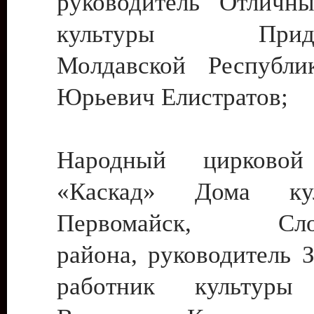
руководитель Отличн
культуры Придне
Молдавской Республи
Юрьевич Елистратов;
Народный цирковой
«Каскад» Дома ку
Первомайск, Слобо
района, руководитель 
работник культуры