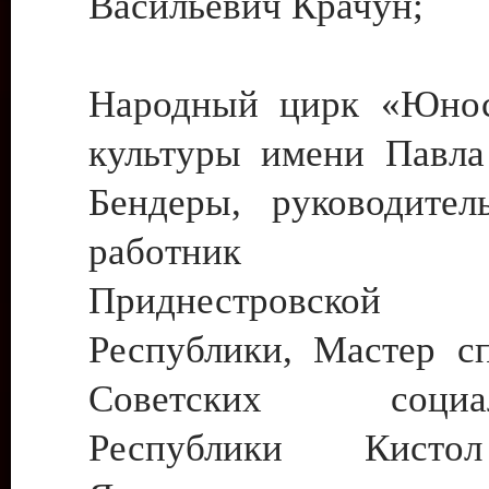
Васильевич Крачун;
Народный цирк «Юнос
культуры имени Павла 
Бендеры, руководите
работник ку
Приднестровской М
Республики, Мастер с
Советских социали
Республики Кист