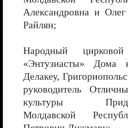
Александровна и Олег
Райлян;
Народный цирковой
«Энтузиасты» Дома к
Делакеу, Григориопольс
руководитель Отличн
культуры Придне
Молдавской Респуб
Петрович Дижмару;