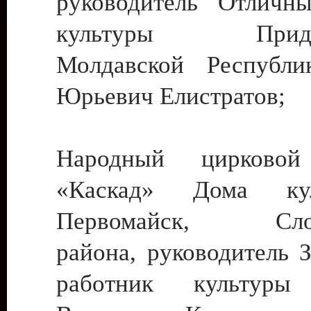
руководитель Отличн
культуры Придне
Молдавской Республи
Юрьевич Елистратов;
Народный цирковой
«Каскад» Дома ку
Первомайск, Слобо
района, руководитель 
работник культуры