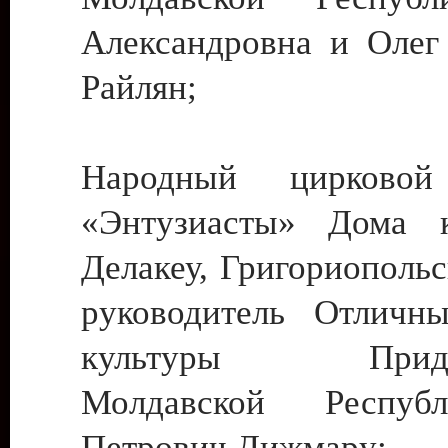
Александровна и Олег
Райлян;
Народный цирковой
«Энтузиасты» Дома к
Делакеу, Григориопольс
руководитель Отличн
культуры Придне
Молдавской Респуб
Петрович Дижмару;