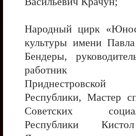
Васильевич Крачун;
Народный цирк «Юнос
культуры имени Павла 
Бендеры, руководите
работник ку
Приднестровской М
Республики, Мастер с
Советских социали
Республики Кист