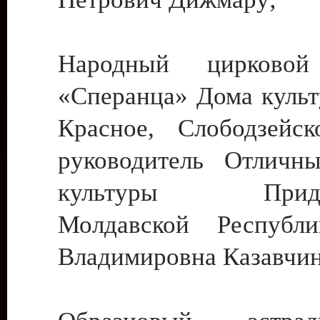
Народный цирковой
«Сперанца» Дома культ
Красное, Слободзейск
руководитель Отличн
культуры Придне
Молдавской Республ
Владимировна Казавчин