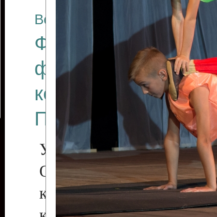
Все отчеты
Финал Республикан
фестиваля цирков
коллективов "Созв
Приднестровского 
Участники фестиваля:
Образцовый эстрадн
коллектив «Рове
культуры с. Протяга