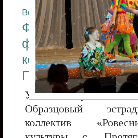
Все отчеты
Финал Республикан
фестиваля цирков
коллективов "Созв
Приднестровского 
Участники фестиваля:
Образцовый эстрадн
коллектив «Рове
культуры с. Протяга