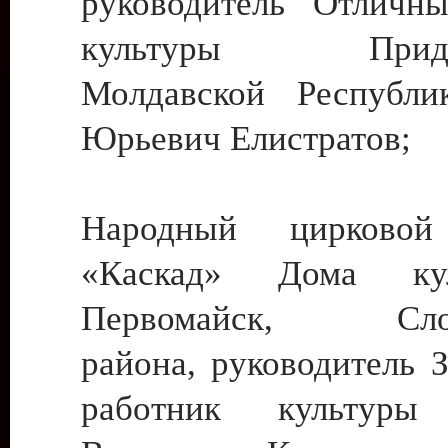
руководитель Отличн
культуры Придне
Молдавской Республи
Юрьевич Елистратов;
Народный цирковой
«Каскад» Дома ку
Первомайск, Слобо
района, руководитель 
работник культуры