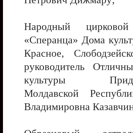
Народный цирковой
«Сперанца» Дома культ
Красное, Слободзейск
руководитель Отличн
культуры Придне
Молдавской Республ
Владимировна Казавчин