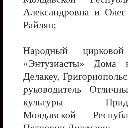
Александровна и Олег
Райлян;
Народный цирковой
«Энтузиасты» Дома к
Делакеу, Григориопольс
руководитель Отличн
культуры Придне
Молдавской Респуб
Петрович Дижмару;