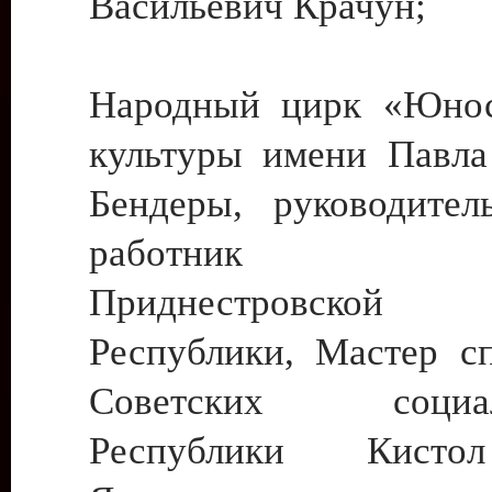
Васильевич Крачун;
Народный цирк «Юнос
культуры имени Павла 
Бендеры, руководите
работник ку
Приднестровской М
Республики, Мастер с
Советских социали
Республики Кист