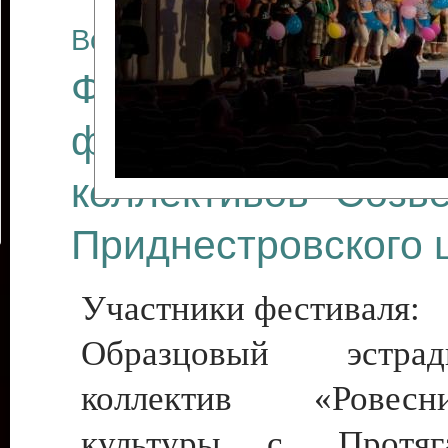
Все отчеты
Финал Республикан
фестиваля цирков
коллективов "Созв
Приднестровского 
Участники фестиваля:
Образцовый эстрадн
коллектив «Рове
культуры с. Протяга