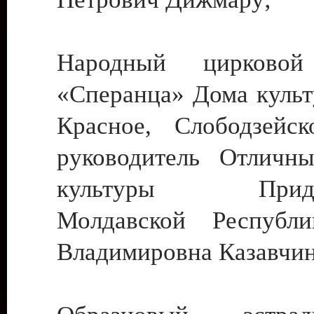
Народный цирковой
«Сперанца» Дома культ
Красное, Слободзейск
руководитель Отличн
культуры Придне
Молдавской Республ
Владимировна Казавчин