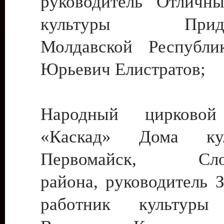
руководитель Отличн
культуры Придне
Молдавской Республи
Юрьевич Елистратов;
Народный цирковой
«Каскад» Дома ку
Первомайск, Слобо
района, руководитель 
работник культуры