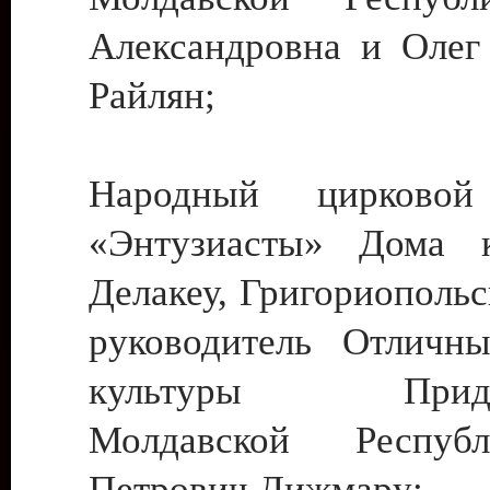
Александровна и Олег
Райлян;
Народный цирковой
«Энтузиасты» Дома к
Делакеу, Григориопольс
руководитель Отличн
культуры Придне
Молдавской Респуб
Петрович Дижмару;