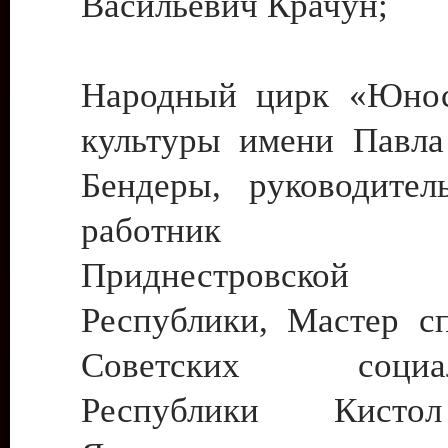
Васильевич Крачун;
Народный цирк «Юнос
культуры имени Павла 
Бендеры, руководите
работник ку
Приднестровской М
Республики, Мастер с
Советских социали
Республики Кист