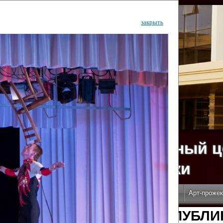
закрыть
ударственный культурный ц
Дворец Республики
ктивы
Новости
Афиша
Арт-монитор
Арт-прожек
ЧЕТЫ ГКЦ "ДВОРЕЦ РЕСПУБЛИ