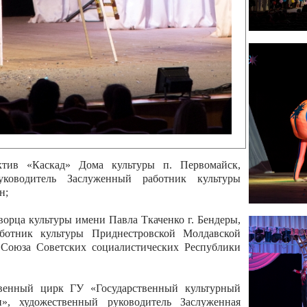
 руководитель Отличный работник культуры
вской Республики Анжела Владимировна
ой коллектив «Алегро» Дома детско –юношеского
бодзейского района, руководитель Хачатурян Юрий
ектив «Радуга» Городской дворец культуры г.
Отличный работник культуры Приднестровской
олай Юрьевич Елистратов;
ктив «Каскад» Дома культуры п. Первомайск,
руководитель Заслуженный работник культуры
н;
рца культуры имени Павла Ткаченко г. Бендеры,
ботник культуры Приднестровской Молдавской
 Союза Советских социалистических Республики
твенный цирк ГУ «Государственный культурный
», художественный руководитель Заслуженная