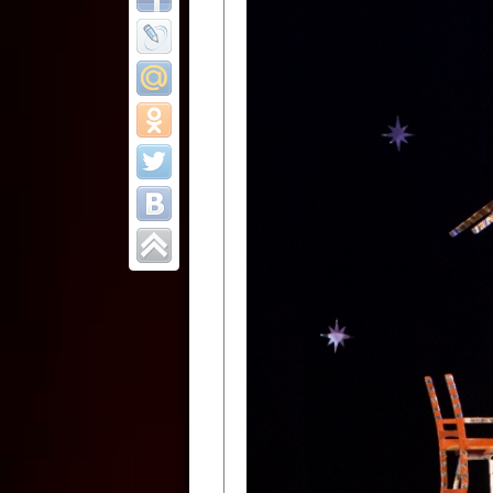
Все отчеты
Финал Республи
цирковых коллек
Приднестровског
Участники фестиваля:
Образцовый эстрадно-цир
Протягайловка, г. Бендеры ,
Народный цирковой клоун
досуговый центр «Шелковик
культуры Приднестровской 
Олег Степанович Райлян;
Народный цирковой коллек
Григориопольского район
Приднестровской Молдавско
Народный цирковой коллект