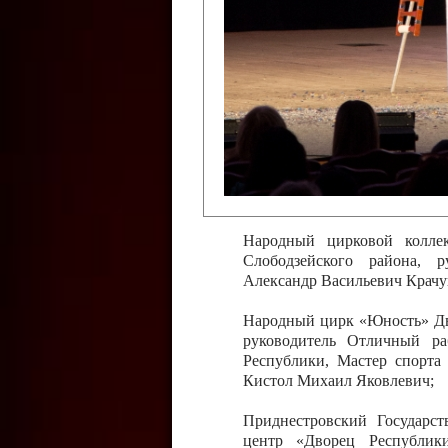
Слободзейского района,
Приднестровской Молда
Казавчинская;
Образцовый эстрадно-цирков
творчества с. Чобручи, Сло
Владимирович;
Образцовый цирковой колл
Тирасполь, руководитель 
Молдавской Республики Ник
Народный цирковой колле
Слободзейского района, 
Александр Васильевич Крачу
Народный цирк «Юность» Дво
руководитель Отличный ра
Республики, Мастер спорта
Кистол Михаил Яковлевич;
Приднестровский Государс
центр «Дворец Республики