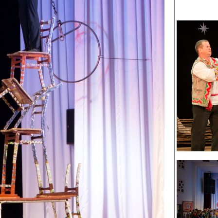
канского фестиваля
тивов "Созвездие
о цирка"
ковой коллектив «Ровесник» Дом культуры с.
 руководитель Рогожинер Светлана Георгиевна
ский коллектив «Шари-вари» МУ «Культурно-
» г.Бендеры, руководители Отличные работники
Молдавской Республики Алёна Александровна и
тив «Энтузиасты» Дома культуры с. Делакеу,
а, руководитель Отличный работник культуры
й Республики Пётр Петрович Дижмару;
ив «Сперанца» Дома культуры посёлка Красное,