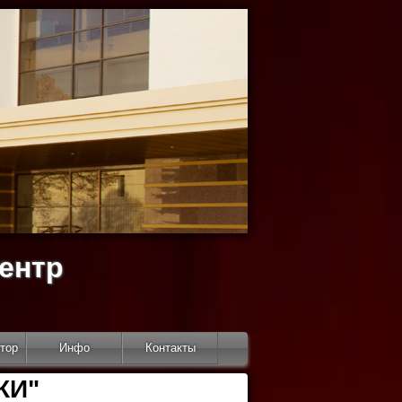
ентр
тор
Инфо
Контакты
КИ"