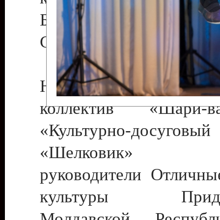
Бендеры , руководител
Светлана Георгиевна
Народный цирковой
коллектив «Шари
«Культурно-досуго
«Шелковик» г.
руководители Отличны
культуры Придне
Молдавской Респуб