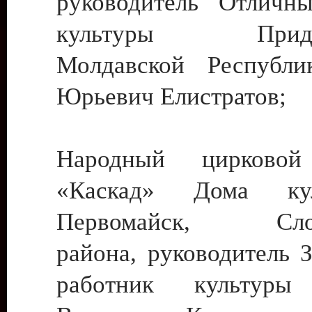
руководитель Отличн
культуры Придне
Молдавской Республи
Юрьевич Елистратов;
Народный цирковой
«Каскад» Дома ку
Первомайск, Слобо
района, руководитель 
работник культуры