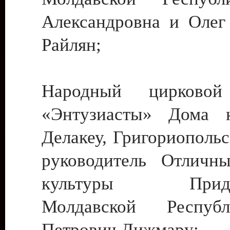
Александровна и Олег
Райлян;
Народный цирковой
«Энтузиасты» Дома к
Делакеу, Григориопольс
руководитель Отличн
культуры Придне
Молдавской Респуб
Петрович Дижмару;