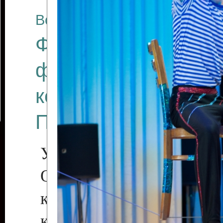
Все отчеты
Финал Республикан
фестиваля цирков
коллективов "Созв
Приднестровского 
Участники фестиваля:
Образцовый эстрадн
коллектив «Рове
культуры с. Протяга