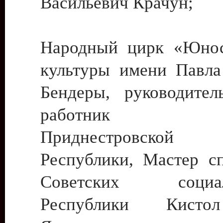
Васильевич Крачун;
Народный цирк «Юнос
культуры имени Павла 
Бендеры, руководите
работник ку
Приднестровской М
Республики, Мастер с
Советских социали
Республики Кист