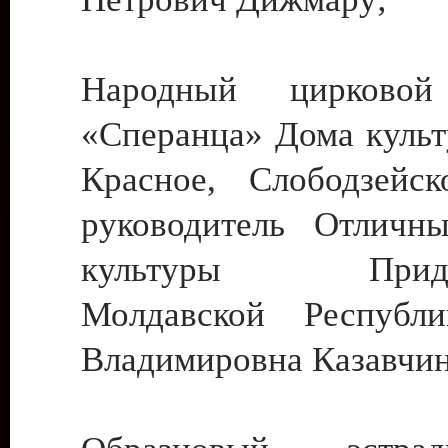
Народный цирковой
«Сперанца» Дома культ
Красное, Слободзейск
руководитель Отличн
культуры Придне
Молдавской Республ
Владимировна Казавчин