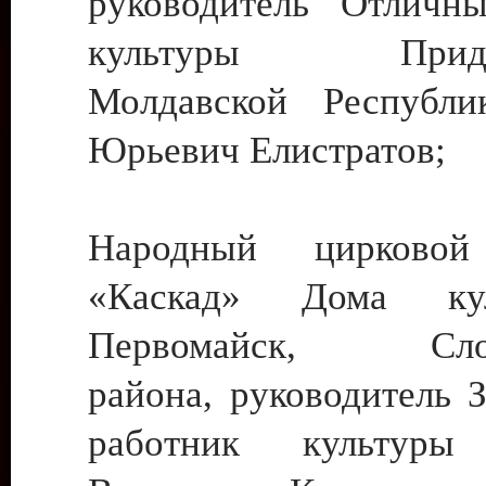
руководитель Отличн
культуры Придне
Молдавской Республи
Юрьевич Елистратов;
Народный цирковой
«Каскад» Дома ку
Первомайск, Слобо
района, руководитель 
работник культуры