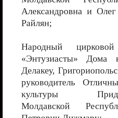
Александровна и Олег
Райлян;
Народный цирковой
«Энтузиасты» Дома к
Делакеу, Григориопольс
руководитель Отличн
культуры Придне
Молдавской Респуб
Петрович Дижмару;