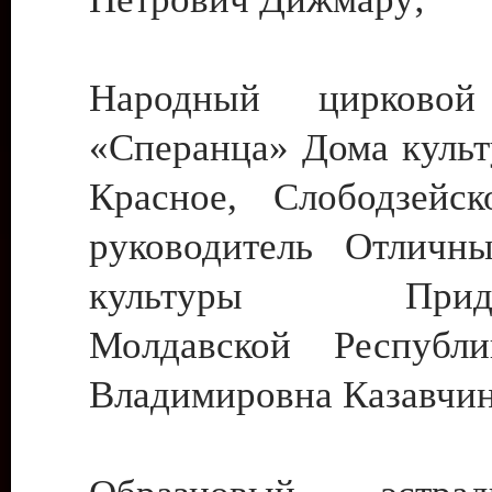
Народный цирковой
«Сперанца» Дома культ
Красное, Слободзейск
руководитель Отличн
культуры Придне
Молдавской Республ
Владимировна Казавчин