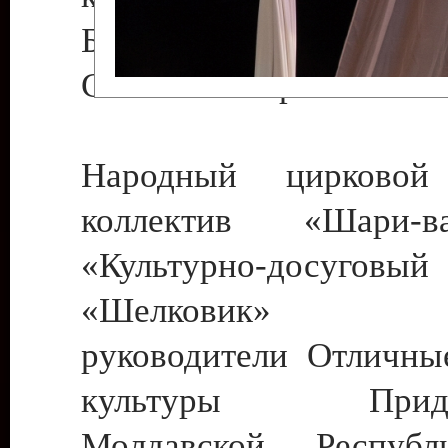
Бендеры , руководител
Светлана Георгиевна
Народный цирковой
коллектив «Шари
«Культурно-досуго
«Шелковик» г.
руководители Отличны
культуры Придне
Молдавской Респуб