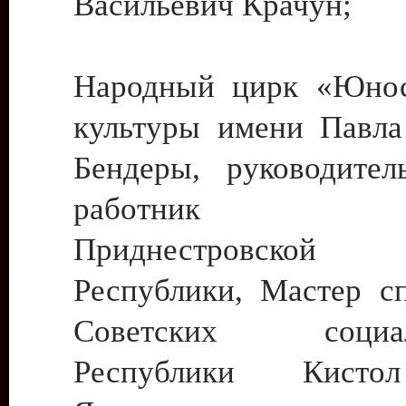
Васильевич Крачун;
Народный цирк «Юнос
культуры имени Павла 
Бендеры, руководите
работник ку
Приднестровской М
Республики, Мастер с
Советских социали
Республики Кист