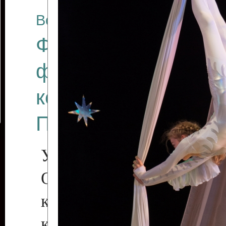
Все отчеты
Финал Республикан
фестиваля цирков
коллективов "Созв
Приднестровского 
Участники фестиваля:
Образцовый эстрадн
коллектив «Рове
культуры с. Протяга