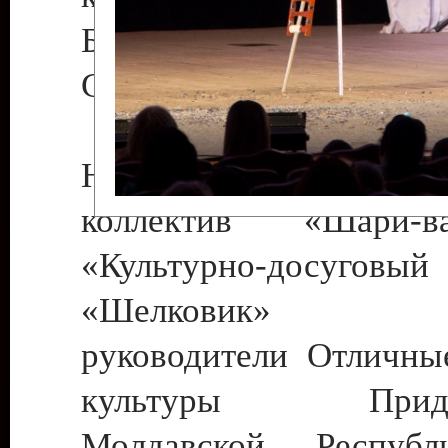
Бендеры , руководител
Светлана Георгиевна
Народный цирковой
коллектив «Шари
«Культурно-досуго
«Шелковик» г.
руководители Отличны
культуры Придне
Молдавской Респуб