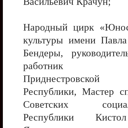
Васильевич Крачун;
Народный цирк «Юнос
культуры имени Павла 
Бендеры, руководите
работник ку
Приднестровской М
Республики, Мастер с
Советских социали
Республики Кист