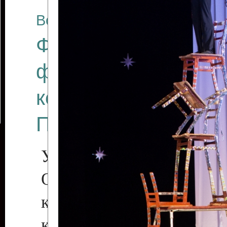
Все отчеты
Финал Республикан
фестиваля цирков
коллективов "Созв
Приднестровского 
Участники фестиваля:
Образцовый эстрадн
коллектив «Рове
культуры с. Протяга