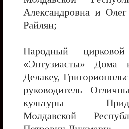
Александровна и Олег
Райлян;
Народный цирковой
«Энтузиасты» Дома к
Делакеу, Григориопольс
руководитель Отличн
культуры Придне
Молдавской Респуб
Петрович Дижмару;