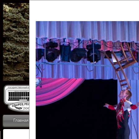
Государственн
Дворец
Главная
Приветствие
Коллективы
Новости
ОТЧЕТЫ ГКЦ 