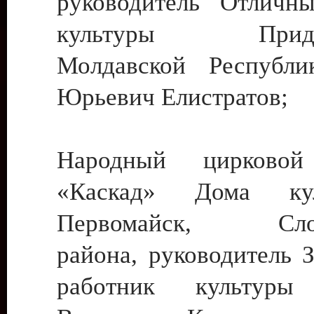
руководитель Отличн
культуры Придне
Молдавской Республи
Юрьевич Елистратов;
Народный цирковой
«Каскад» Дома ку
Первомайск, Слобо
района, руководитель 
работник культуры