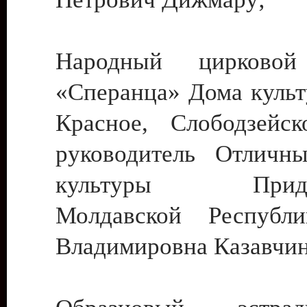
Народный цирковой
«Сперанца» Дома культ
Красное, Слободзейск
руководитель Отличн
культуры Придне
Молдавской Республ
Владимировна Казавчин