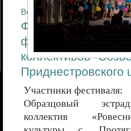
Все отчеты
Финал Республикан
фестиваля цирков
коллективов "Созв
Приднестровского 
Участники фестиваля:
Образцовый эстрадн
коллектив «Рове
культуры с. Протяга