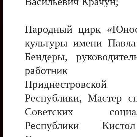
Васильевич Крачун;
Народный цирк «Юнос
культуры имени Павла 
Бендеры, руководите
работник ку
Приднестровской М
Республики, Мастер с
Советских социали
Республики Кист