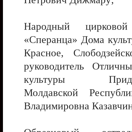
Народный цирковой
«Сперанца» Дома культ
Красное, Слободзейск
руководитель Отличн
культуры Придне
Молдавской Республ
Владимировна Казавчин