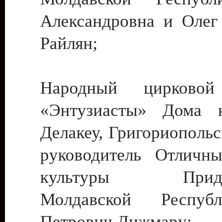
Александровна и Олег
Райлян;
Народный цирковой
«Энтузиасты» Дома к
Делакеу, Григориопольс
руководитель Отличн
культуры Придне
Молдавской Респуб
Петрович Дижмару;