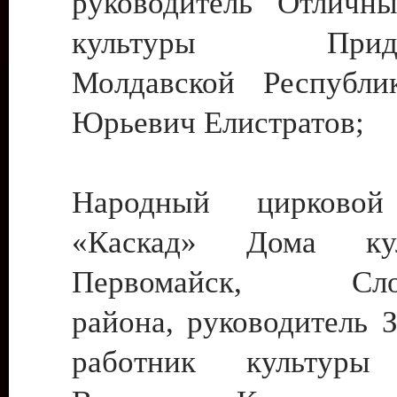
руководитель Отличн
культуры Придне
Молдавской Республи
Юрьевич Елистратов;
Народный цирковой
«Каскад» Дома ку
Первомайск, Слобо
района, руководитель 
работник культуры