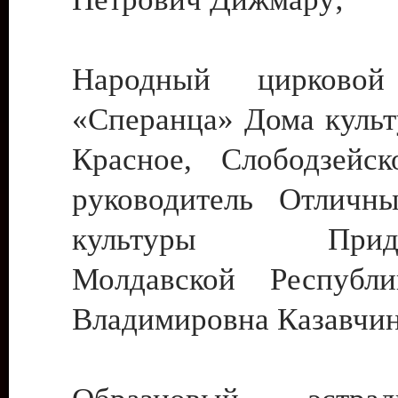
Народный цирковой
«Сперанца» Дома культ
Красное, Слободзейск
руководитель Отличн
культуры Придне
Молдавской Республ
Владимировна Казавчин