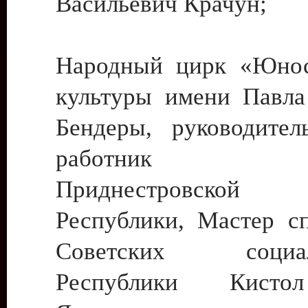
Васильевич Крачун;
Народный цирк «Юнос
культуры имени Павла 
Бендеры, руководите
работник ку
Приднестровской М
Республики, Мастер с
Советских социали
Республики Кист