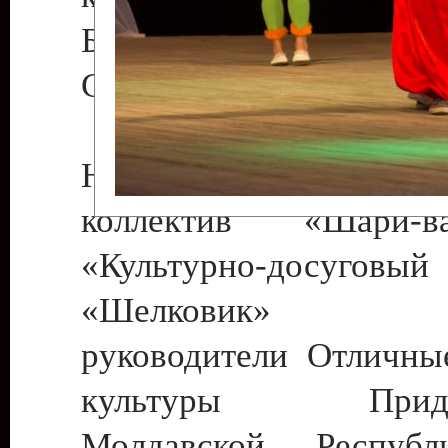
Бендеры , руководител
Светлана Георгиевна
Народный цирковой
коллектив «Шари
«Культурно-досуго
«Шелковик» г.
руководители Отличны
культуры Придне
Молдавской Респуб