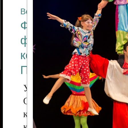
Все отчеты
Финал Республикан
фестиваля цирков
коллективов "Созв
Приднестровского 
Участники фестиваля:
Образцовый эстрадн
коллектив «Рове
культуры с. Протяга