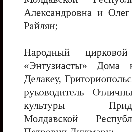
Александровна и Олег
Райлян;
Народный цирковой
«Энтузиасты» Дома к
Делакеу, Григориопольс
руководитель Отличн
культуры Придне
Молдавской Респуб
Петрович Дижмару;