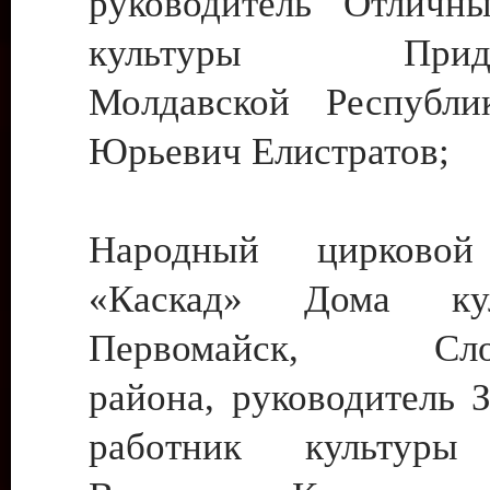
руководитель Отличн
культуры Придне
Молдавской Республи
Юрьевич Елистратов;
Народный цирковой
«Каскад» Дома ку
Первомайск, Слобо
района, руководитель 
работник культуры