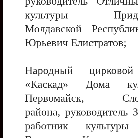
руководитель Отличн
культуры Придне
Молдавской Республи
Юрьевич Елистратов;
Народный цирковой
«Каскад» Дома ку
Первомайск, Слобо
района, руководитель 
работник культуры