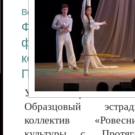
Все отчеты
Финал Республикан
фестиваля цирков
коллективов "Созв
Приднестровского 
Участники фестиваля:
Образцовый эстрадн
коллектив «Рове
культуры с. Протяга