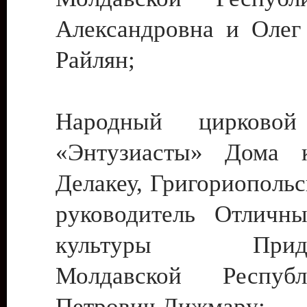
Александровна и Олег
Райлян;
Народный цирковой
«Энтузиасты» Дома к
Делакеу, Григориопольс
руководитель Отличн
культуры Придне
Молдавской Респуб
Петрович Дижмару;