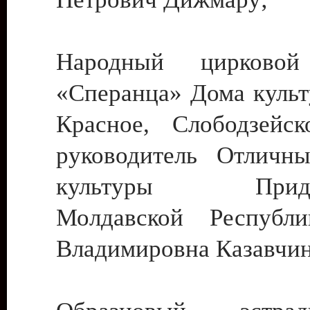
Народный цирковой
«Сперанца» Дома культ
Красное, Слободзейск
руководитель Отличн
культуры Придне
Молдавской Республ
Владимировна Казавчин