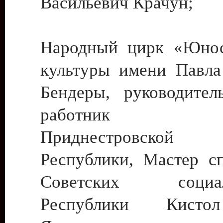
Васильевич Крачун;
Народный цирк «Юнос
культуры имени Павла 
Бендеры, руководите
работник ку
Приднестровской М
Республики, Мастер с
Советских социали
Республики Кист