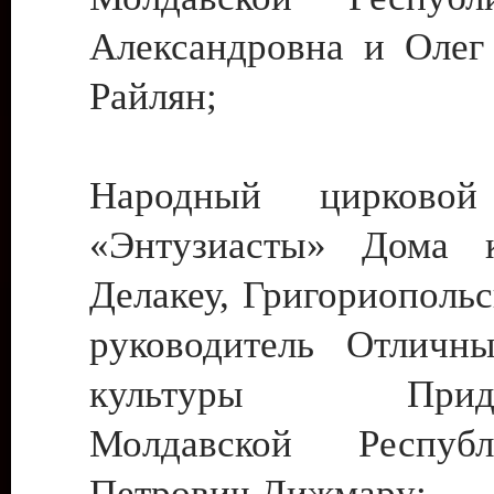
Александровна и Олег
Райлян;
Народный цирковой
«Энтузиасты» Дома к
Делакеу, Григориопольс
руководитель Отличн
культуры Придне
Молдавской Респуб
Петрович Дижмару;