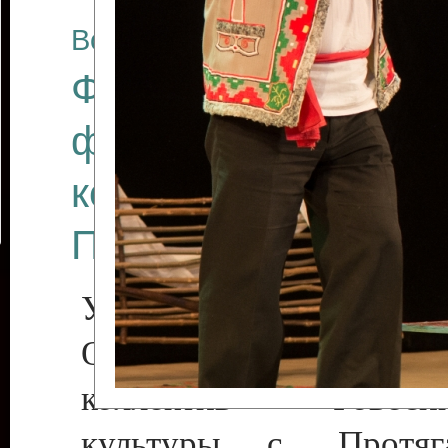
Все отчеты
Финал Республикан
фестиваля цирков
коллективов "Созв
Приднестровского 
Участники фестиваля:
Образцовый эстрадн
коллектив «Рове
культуры с. Протяга