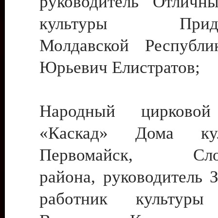
руководитель Отличн
культуры Придне
Молдавской Республи
Юрьевич Елистратов;
Народный цирковой
«Каскад» Дома ку
Первомайск, Слобо
района, руководитель 
работник культуры