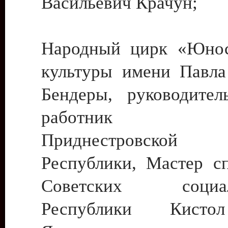
Васильевич Крачун;
Народный цирк «Юнос
культуры имени Павла 
Бендеры, руководите
работник ку
Приднестровской М
Республики, Мастер с
Советских социали
Республики Кист