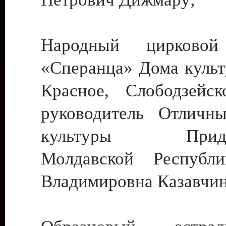
Народный цирковой
«Сперанца» Дома культ
Красное, Слободзейск
руководитель Отличн
культуры Придне
Молдавской Республ
Владимировна Казавчин