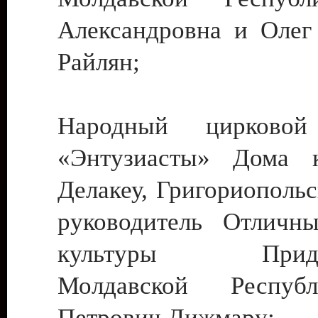
Александровна и Олег
Райлян;
Народный цирковой
«Энтузиасты» Дома к
Делакеу, Григориопольс
руководитель Отличн
культуры Придне
Молдавской Респуб
Петрович Дижмару;