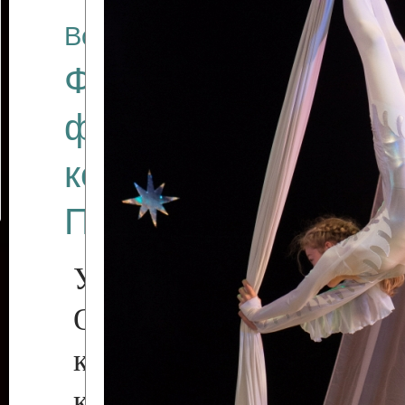
Все отчеты
Финал Республикан
фестиваля цирков
коллективов "Созв
Приднестровского 
Участники фестиваля:
Образцовый эстрадн
коллектив «Рове
культуры с. Протяга