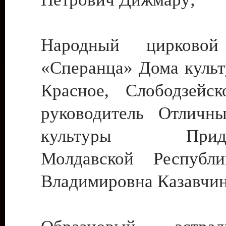
Народный цирковой
«Сперанца» Дома культ
Красное, Слободзейск
руководитель Отличн
культуры Придне
Молдавской Республ
Владимировна Казавчин