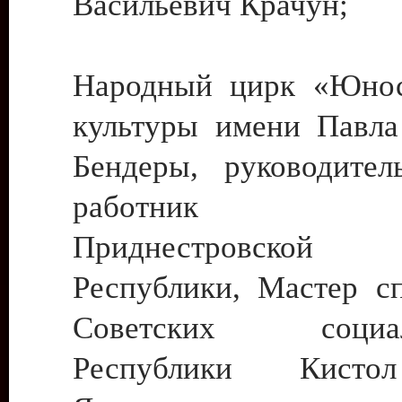
Васильевич Крачун;
Народный цирк «Юнос
культуры имени Павла 
Бендеры, руководите
работник ку
Приднестровской М
Республики, Мастер с
Советских социали
Республики Кист