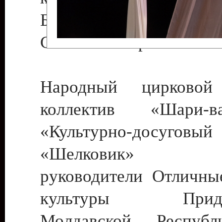
Бендеры , руководител
Светлана Георгиевна
Народный цирковой
коллектив «Шари
«Культурно-досуго
«Шелковик» г.
руководители Отличны
культуры Придне
Молдавской Респуб