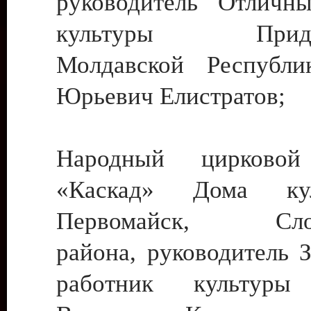
руководитель Отличн
культуры Придне
Молдавской Республи
Юрьевич Елистратов;
Народный цирковой
«Каскад» Дома ку
Первомайск, Слобо
района, руководитель 
работник культуры