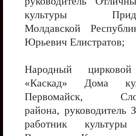
руководитель Отличн
культуры Придне
Молдавской Республи
Юрьевич Елистратов;
Народный цирковой
«Каскад» Дома ку
Первомайск, Слобо
района, руководитель 
работник культуры