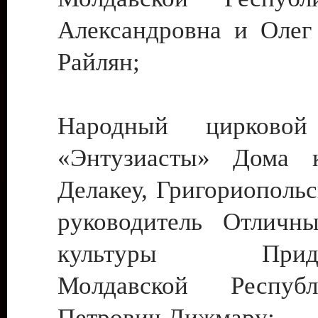
Александровна и Олег
Райлян;
Народный цирковой
«Энтузиасты» Дома к
Делакеу, Григориопольс
руководитель Отличн
культуры Придне
Молдавской Респуб
Петрович Дижмару;