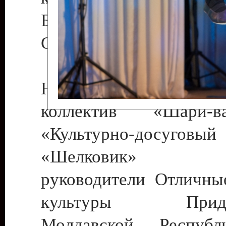
Бендеры , руководител
Светлана Георгиевна
Народный цирковой
коллектив «Шари
«Культурно-досуго
«Шелковик» г.
руководители Отличны
культуры Придне
Молдавской Респуб