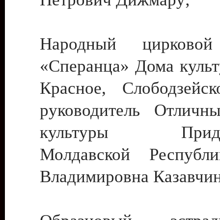
Народный цирковой
«Сперанца» Дома культ
Красное, Слободзейск
руководитель Отличн
культуры Придне
Молдавской Республ
Владимировна Казавчин