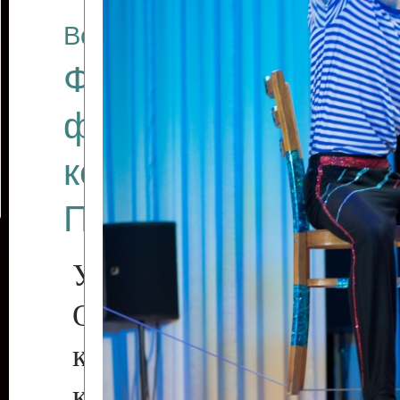
Все отчеты
Финал Республикан
фестиваля цирков
коллективов "Созв
Приднестровского 
Участники фестиваля:
Образцовый эстрадн
коллектив «Рове
культуры с. Протяга