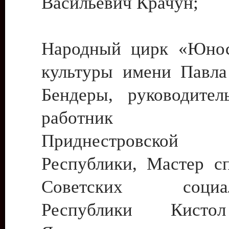
Васильевич Крачун;
Народный цирк «Юнос
культуры имени Павла 
Бендеры, руководите
работник ку
Приднестровской М
Республики, Мастер с
Советских социали
Республики Кист