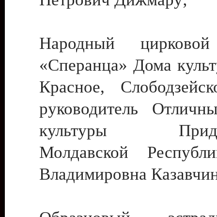
Народный цирковой
«Сперанца» Дома культ
Красное, Слободзейск
руководитель Отличн
культуры Придне
Молдавской Республ
Владимировна Казавчин