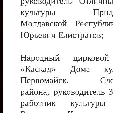
руководитель Отличн
культуры Придне
Молдавской Республи
Юрьевич Елистратов;
Народный цирковой
«Каскад» Дома ку
Первомайск, Слобо
района, руководитель 
работник культуры