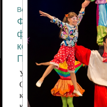
Все отчеты
Финал Республикан
фестиваля цирков
коллективов "Созв
Приднестровского 
Участники фестиваля:
Образцовый эстрадн
коллектив «Рове
культуры с. Протяга