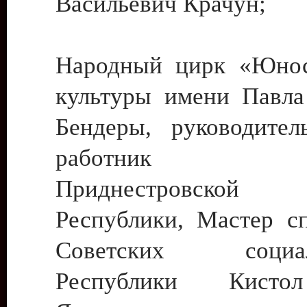
Васильевич Крачун;
Народный цирк «Юнос
культуры имени Павла 
Бендеры, руководите
работник ку
Приднестровской М
Республики, Мастер с
Советских социали
Республики Кист