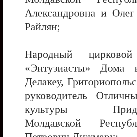
Александровна и Олег
Райлян;
Народный цирковой
«Энтузиасты» Дома к
Делакеу, Григориопольс
руководитель Отличн
культуры Придне
Молдавской Респуб
Петрович Дижмару;