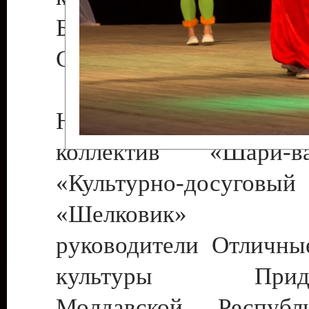
Бендеры , руководител
Светлана Георгиевна
Народный цирковой
коллектив «Шари
«Культурно-досуго
«Шелковик» г.
руководители Отличны
культуры Придне
Молдавской Респуб