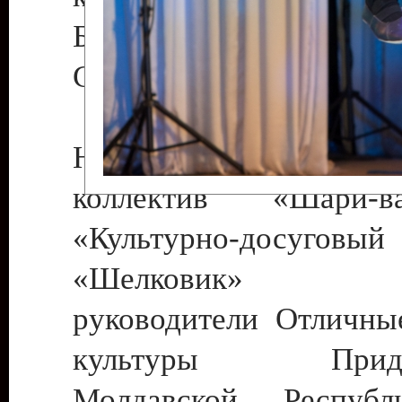
Бендеры , руководител
Светлана Георгиевна
Народный цирковой
коллектив «Шари
«Культурно-досуго
«Шелковик» г.
руководители Отличны
культуры Придне
Молдавской Респуб