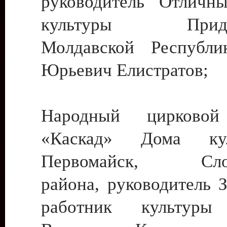
руководитель Отличн
культуры Придне
Молдавской Республи
Юрьевич Елистратов;
Народный цирковой
«Каскад» Дома ку
Первомайск, Слобо
района, руководитель 
работник культуры