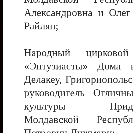
Александровна и Олег
Райлян;
Народный цирковой
«Энтузиасты» Дома к
Делакеу, Григориопольс
руководитель Отличн
культуры Придне
Молдавской Респуб
Петрович Дижмару;