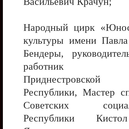
Васильевич Крачун;
Народный цирк «Юнос
культуры имени Павла 
Бендеры, руководите
работник ку
Приднестровской М
Республики, Мастер с
Советских социали
Республики Кист