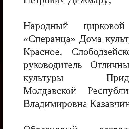
Народный цирковой
«Сперанца» Дома культ
Красное, Слободзейск
руководитель Отличн
культуры Придне
Молдавской Республ
Владимировна Казавчин