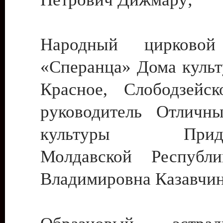
Народный цирковой
«Сперанца» Дома культ
Красное, Слободзейск
руководитель Отличн
культуры Придне
Молдавской Республ
Владимировна Казавчин