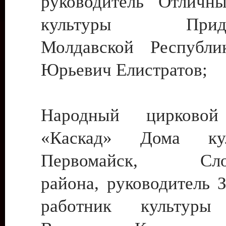
руководитель Отличн
культуры Придне
Молдавской Республи
Юрьевич Елистратов;
Народный цирковой
«Каскад» Дома ку
Первомайск, Слобо
района, руководитель 
работник культуры