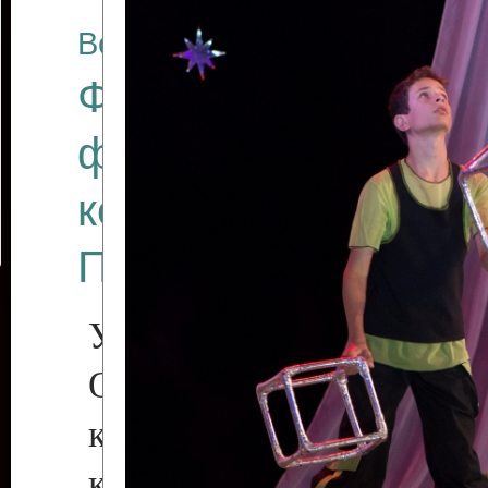
Все отчеты
Финал Республикан
фестиваля цирков
коллективов "Созв
Приднестровского 
Участники фестиваля:
Образцовый эстрадн
коллектив «Рове
культуры с. Протяга