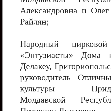
Александровна и Олег
Райлян;
Народный цирковой
«Энтузиасты» Дома к
Делакеу, Григориопольс
руководитель Отличн
культуры Придне
Молдавской Респуб
Петрович Дижмару;