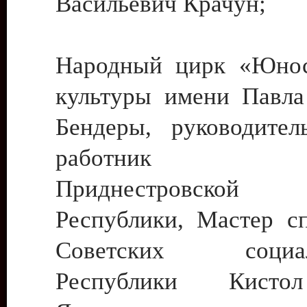
Васильевич Крачун;
Народный цирк «Юнос
культуры имени Павла 
Бендеры, руководите
работник ку
Приднестровской М
Республики, Мастер с
Советских социали
Республики Кист