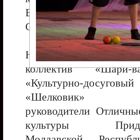
Бендеры , руководител
Светлана Георгиевна
Народный цирковой
коллектив «Шари
«Культурно-досуго
«Шелковик» г.
руководители Отличны
культуры Придне
Молдавской Респуб