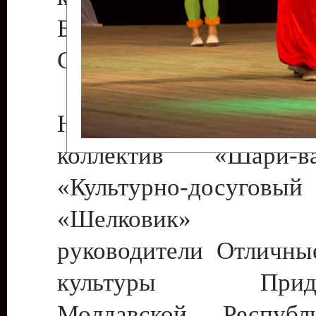
Бендеры , руководител
Светлана Георгиевна
Народный цирковой
коллектив «Шари
«Культурно-досуго
«Шелковик» г.
руководители Отличны
культуры Придне
Молдавской Респуб