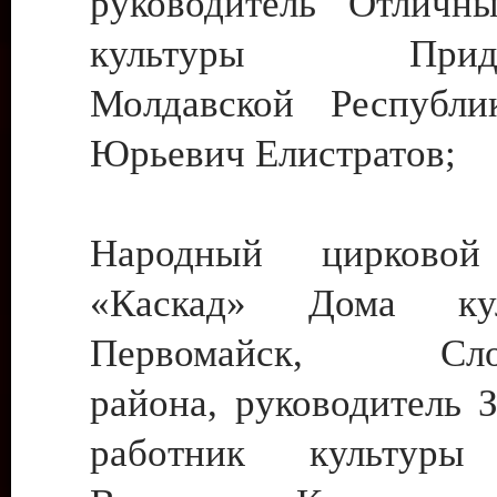
руководитель Отличн
культуры Придне
Молдавской Республи
Юрьевич Елистратов;
Народный цирковой
«Каскад» Дома ку
Первомайск, Слобо
района, руководитель 
работник культуры