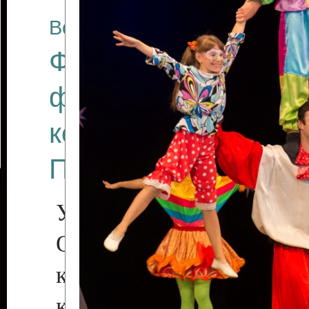
Все отчеты
Финал Республикан
фестиваля цирков
коллективов "Созв
Приднестровского 
Участники фестиваля:
Образцовый эстрадн
коллектив «Рове
культуры с. Протяга