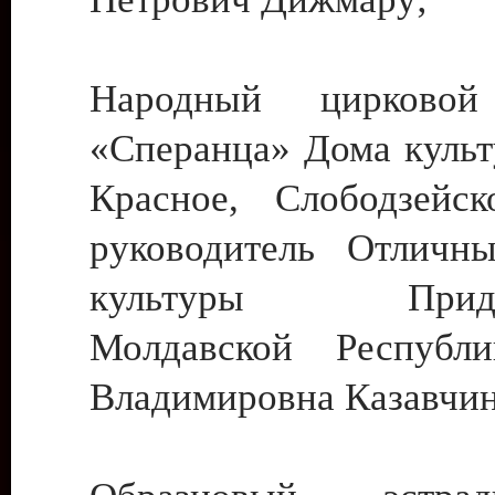
Народный цирковой
«Сперанца» Дома культ
Красное, Слободзейск
руководитель Отличн
культуры Придне
Молдавской Республ
Владимировна Казавчин