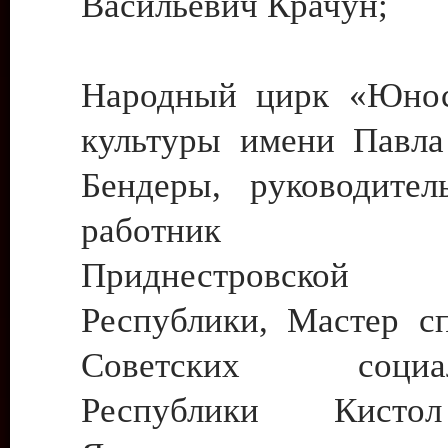
Васильевич Крачун;
Народный цирк «Юнос
культуры имени Павла 
Бендеры, руководите
работник ку
Приднестровской М
Республики, Мастер с
Советских социали
Республики Кист