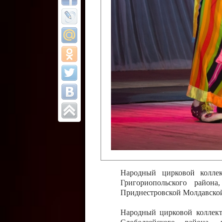
Все отчеты
Финал Республи
цирковых коллек
Приднестровског
Участники фестиваля:
Образцовый эстрадно-цир
Протягайловка, г. Бендеры ,
Народный цирковой клоун
досуговый центр «Шелковик
культуры Приднестровской 
Олег Степанович Райлян;
Народный цирковой коллек
Григориопольского район
Приднестровской Молдавско
Народный цирковой коллект