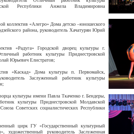
 руководитель Отличный работник культуры
вской Республики Анжела Владимировна
ой коллектив «Алегро» Дома детско –юношеского
бодзейского района, руководитель Хачатурян Юрий
ектив «Радуга» Городской дворец культуры г.
Отличный работник культуры Приднестровской
олай Юрьевич Елистратов;
ктив «Каскад» Дома культуры п. Первомайск,
руководитель Заслуженный работник культуры
н;
рца культуры имени Павла Ткаченко г. Бендеры,
ботник культуры Приднестровской Молдавской
 Союза Советских социалистических Республики
твенный цирк ГУ «Государственный культурный
», художественный руководитель Заслуженная