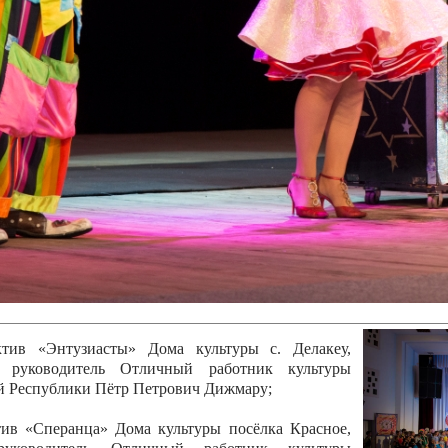
канского фестиваля
тивов "Созвездие
о цирка"
ковой коллектив «Ровесник» Дом культуры с.
 руководитель Рогожинер Светлана Георгиевна
ский коллектив «Шари-вари» МУ «Культурно-
» г.Бендеры, руководители Отличные работники
Молдавской Республики Алёна Александровна и
тив «Энтузиасты» Дома культуры с. Делакеу,
а, руководитель Отличный работник культуры
й Республики Пётр Петрович Дижмару;
ив «Сперанца» Дома культуры посёлка Красное,