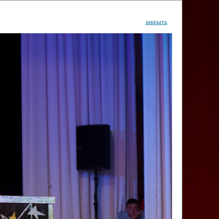
закрыть
ентр
тор
Инфо
Контакты
КИ"