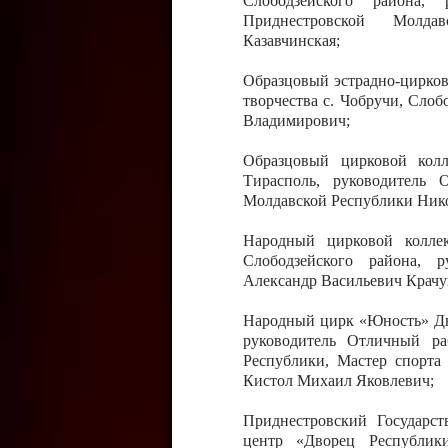
Слободзейского района,
Приднестровской Молда
Казавчинская;
Образцовый эстрадно-цирков
творчества с. Чобручи, Сло
Владимирович;
Образцовый цирковой колл
Тирасполь, руководитель 
Молдавской Республики Ник
Народный цирковой колле
Слободзейского района, 
Александр Васильевич Крачу
Народный цирк «Юность» Дво
руководитель Отличный ра
Республики, Мастер спорта
Кистол Михаил Яковлевич;
Приднестровский Государс
центр «Дворец Республики