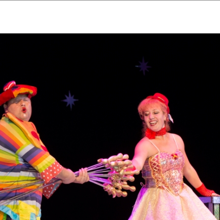
ударственный культурный ц
Дворец Республики
ктивы
Новости
Афиша
Арт-монитор
Арт-прожек
ЧЕТЫ ГКЦ "ДВОРЕЦ РЕСПУБЛИ