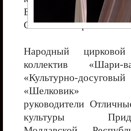
Бендеры , руководител
Светлана Георгиевна
Народный цирковой
коллектив «Шари
«Культурно-досуго
«Шелковик» г.
руководители Отличны
культуры Придне
Молдавской Респуб