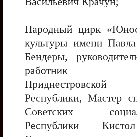
Васильевич Крачун;
Народный цирк «Юнос
культуры имени Павла 
Бендеры, руководите
работник ку
Приднестровской М
Республики, Мастер с
Советских социали
Республики Кист