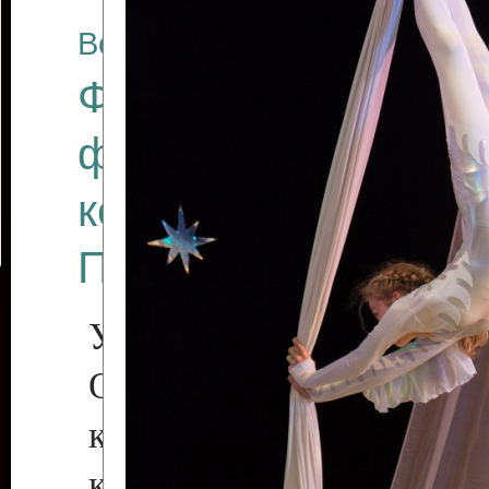
Все отчеты
Финал Республикан
фестиваля цирков
коллективов "Созв
Приднестровского 
Участники фестиваля:
Образцовый эстрадн
коллектив «Рове
культуры с. Протяга