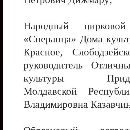
Народный цирковой
«Сперанца» Дома культ
Красное, Слободзейск
руководитель Отличн
культуры Придне
Молдавской Республ
Владимировна Казавчин