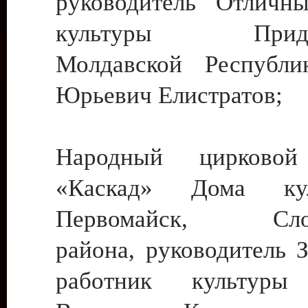
руководитель Отличн
культуры Придне
Молдавской Республи
Юрьевич Елистратов;
Народный цирковой
«Каскад» Дома ку
Первомайск, Слобо
района, руководитель 
работник культуры