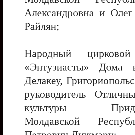
Александровна и Олег
Райлян;
Народный цирковой
«Энтузиасты» Дома к
Делакеу, Григориопольс
руководитель Отличн
культуры Придне
Молдавской Респуб
Петрович Дижмару;