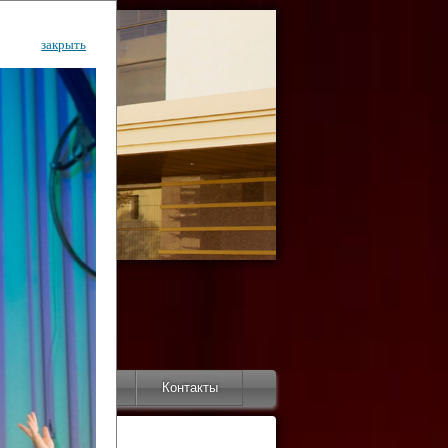
закрыть
ентр
тор
Инфо
Контакты
КИ"