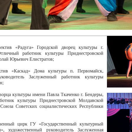
 руководитель Отличный работник культуры
вской Республики Анжела Владимировна
ой коллектив «Алегро» Дома детско –юношеского
бодзейского района, руководитель Хачатурян Юрий
ектив «Радуга» Городской дворец культуры г.
Отличный работник культуры Приднестровской
олай Юрьевич Елистратов;
ктив «Каскад» Дома культуры п. Первомайск,
руководитель Заслуженный работник культуры
н;
рца культуры имени Павла Ткаченко г. Бендеры,
ботник культуры Приднестровской Молдавской
 Союза Советских социалистических Республики
твенный цирк ГУ «Государственный культурный
», художественный руководитель Заслуженная