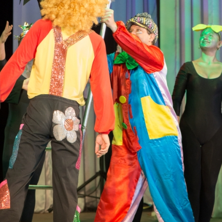
канского фестиваля
тивов "Созвездие
о цирка"
ковой коллектив «Ровесник» Дом культуры с.
 руководитель Рогожинер Светлана Георгиевна
ский коллектив «Шари-вари» МУ «Культурно-
» г.Бендеры, руководители Отличные работники
Молдавской Республики Алёна Александровна и
тив «Энтузиасты» Дома культуры с. Делакеу,
а, руководитель Отличный работник культуры
й Республики Пётр Петрович Дижмару;
ив «Сперанца» Дома культуры посёлка Красное,