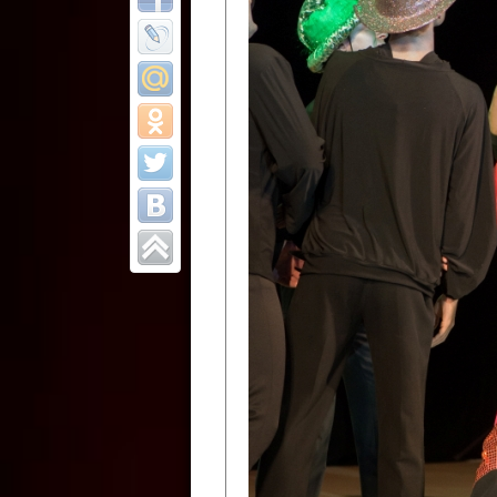
Все отчеты
Финал Республи
цирковых коллек
Приднестровског
Участники фестиваля:
Образцовый эстрадно-цир
Протягайловка, г. Бендеры ,
Народный цирковой клоун
досуговый центр «Шелковик
культуры Приднестровской 
Олег Степанович Райлян;
Народный цирковой коллек
Григориопольского район
Приднестровской Молдавско
Народный цирковой коллект