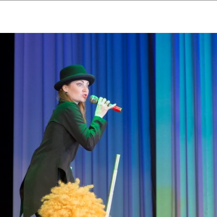
ударственный культурный ц
Дворец Республики
ктивы
Новости
Афиша
Арт-монитор
Арт-прожек
ЧЕТЫ ГКЦ "ДВОРЕЦ РЕСПУБЛИ