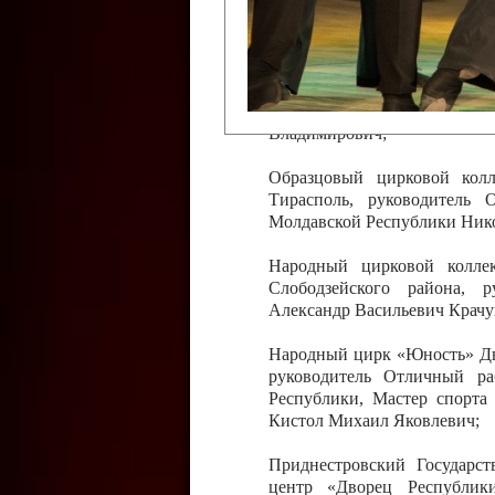
Слободзейского района,
Приднестровской Молда
Казавчинская;
Образцовый эстрадно-цирков
творчества с. Чобручи, Сло
Владимирович;
Образцовый цирковой колл
Тирасполь, руководитель 
Молдавской Республики Ник
Народный цирковой колле
Слободзейского района, 
Александр Васильевич Крачу
Народный цирк «Юность» Дво
руководитель Отличный ра
Республики, Мастер спорта
Кистол Михаил Яковлевич;
Приднестровский Государс
центр «Дворец Республики