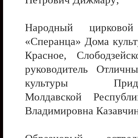
Народный цирковой
«Сперанца» Дома культ
Красное, Слободзейск
руководитель Отличн
культуры Придне
Молдавской Республ
Владимировна Казавчин