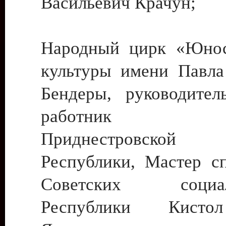
Васильевич Крачун;
Народный цирк «Юнос
культуры имени Павла 
Бендеры, руководите
работник ку
Приднестровской М
Республики, Мастер с
Советских социали
Республики Кист