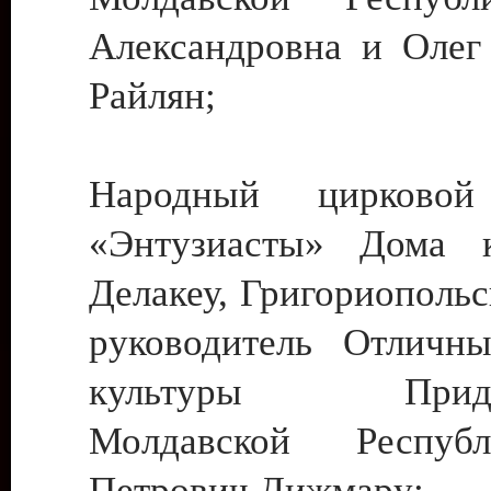
Александровна и Олег
Райлян;
Народный цирковой
«Энтузиасты» Дома к
Делакеу, Григориопольс
руководитель Отличн
культуры Придне
Молдавской Респуб
Петрович Дижмару;