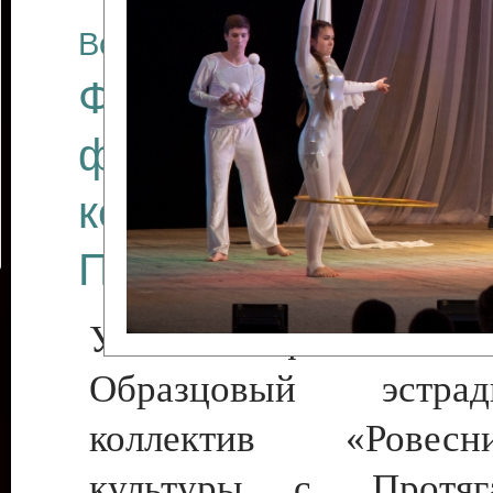
Все отчеты
Финал Республикан
фестиваля цирков
коллективов "Созв
Приднестровского 
Участники фестиваля:
Образцовый эстрадн
коллектив «Рове
культуры с. Протяга