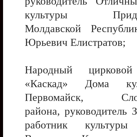
руководитель Отличн
культуры Придне
Молдавской Республи
Юрьевич Елистратов;
Народный цирковой
«Каскад» Дома ку
Первомайск, Слобо
района, руководитель 
работник культуры