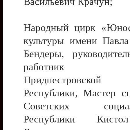
Васильевич Крачун;
Народный цирк «Юнос
культуры имени Павла 
Бендеры, руководите
работник ку
Приднестровской М
Республики, Мастер с
Советских социали
Республики Кист