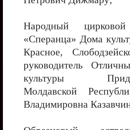
Народный цирковой
«Сперанца» Дома культ
Красное, Слободзейск
руководитель Отличн
культуры Придне
Молдавской Республ
Владимировна Казавчин