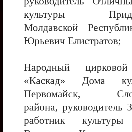
руководитель Отличн
культуры Придне
Молдавской Республи
Юрьевич Елистратов;
Народный цирковой
«Каскад» Дома ку
Первомайск, Слобо
района, руководитель 
работник культуры