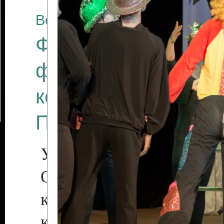
Все отчеты
Финал Республикан
фестиваля цирков
коллективов "Созв
Приднестровского 
Участники фестиваля:
Образцовый эстрадн
коллектив «Рове
культуры с. Протяга