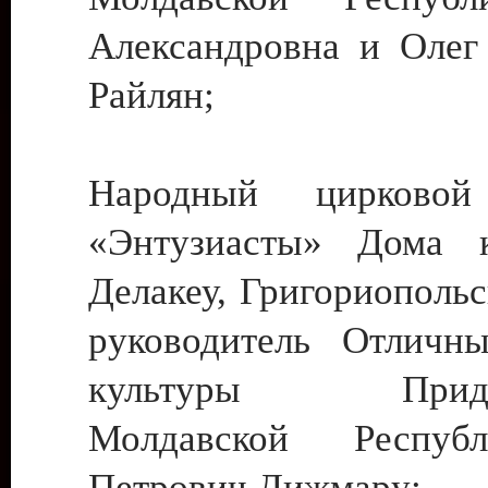
Александровна и Олег
Райлян;
Народный цирковой
«Энтузиасты» Дома к
Делакеу, Григориопольс
руководитель Отличн
культуры Придне
Молдавской Респуб
Петрович Дижмару;