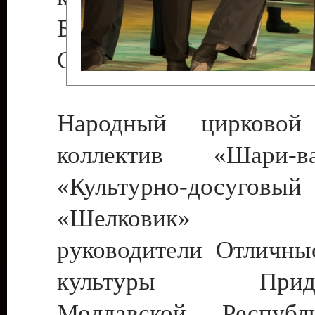
Бендеры , руководител
Светлана Георгиевна
Народный цирковой
коллектив «Шари
«Культурно-досуго
«Шелковик» г.
руководители Отличны
культуры Придне
Молдавской Респуб