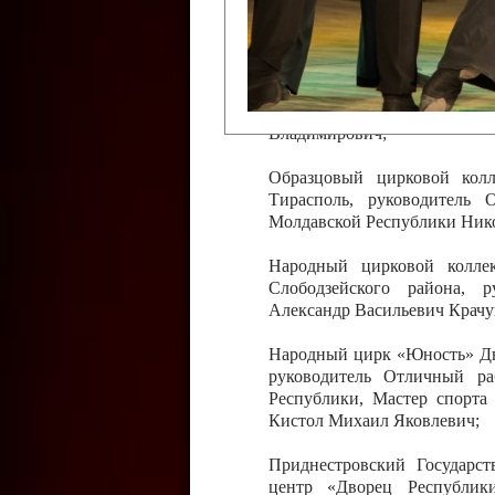
Слободзейского района,
Приднестровской Молда
Казавчинская;
Образцовый эстрадно-цирков
творчества с. Чобручи, Сло
Владимирович;
Образцовый цирковой колл
Тирасполь, руководитель 
Молдавской Республики Ник
Народный цирковой колле
Слободзейского района, 
Александр Васильевич Крачу
Народный цирк «Юность» Дво
руководитель Отличный ра
Республики, Мастер спорта
Кистол Михаил Яковлевич;
Приднестровский Государс
центр «Дворец Республики