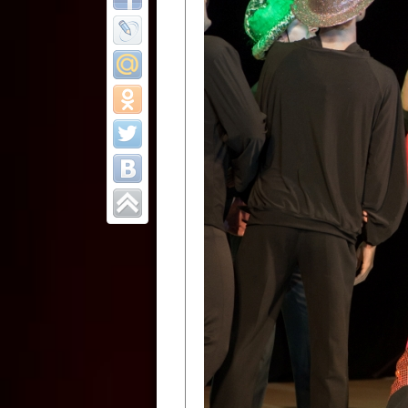
Все отчеты
Финал Республи
цирковых коллек
Приднестровског
Участники фестиваля:
Образцовый эстрадно-цир
Протягайловка, г. Бендеры ,
Народный цирковой клоун
досуговый центр «Шелковик
культуры Приднестровской 
Олег Степанович Райлян;
Народный цирковой коллек
Григориопольского район
Приднестровской Молдавско
Народный цирковой коллект