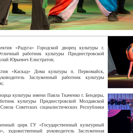
 руководитель Отличный работник культуры
вской Республики Анжела Владимировна
ой коллектив «Алегро» Дома детско –юношеского
бодзейского района, руководитель Хачатурян Юрий
ектив «Радуга» Городской дворец культуры г.
Отличный работник культуры Приднестровской
олай Юрьевич Елистратов;
ктив «Каскад» Дома культуры п. Первомайск,
руководитель Заслуженный работник культуры
н;
рца культуры имени Павла Ткаченко г. Бендеры,
ботник культуры Приднестровской Молдавской
 Союза Советских социалистических Республики
твенный цирк ГУ «Государственный культурный
», художественный руководитель Заслуженная