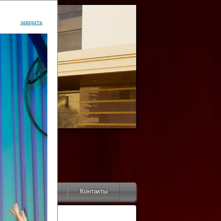
закрыть
ентр
тор
Инфо
Контакты
КИ"