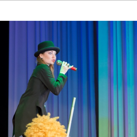
ударственный культурный ц
Дворец Республики
ктивы
Новости
Афиша
Арт-монитор
Арт-прожек
ЧЕТЫ ГКЦ "ДВОРЕЦ РЕСПУБЛИ