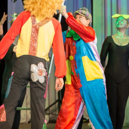
канского фестиваля
тивов "Созвездие
о цирка"
ковой коллектив «Ровесник» Дом культуры с.
 руководитель Рогожинер Светлана Георгиевна
ский коллектив «Шари-вари» МУ «Культурно-
» г.Бендеры, руководители Отличные работники
Молдавской Республики Алёна Александровна и
тив «Энтузиасты» Дома культуры с. Делакеу,
а, руководитель Отличный работник культуры
й Республики Пётр Петрович Дижмару;
ив «Сперанца» Дома культуры посёлка Красное,