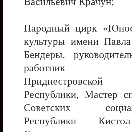
Васильевич Крачун;
Народный цирк «Юнос
культуры имени Павла 
Бендеры, руководите
работник ку
Приднестровской М
Республики, Мастер с
Советских социали
Республики Кист