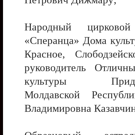
Народный цирковой
«Сперанца» Дома культ
Красное, Слободзейск
руководитель Отличн
культуры Придне
Молдавской Республ
Владимировна Казавчин