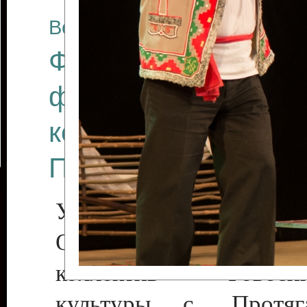
Все отчеты
Финал Республикан
фестиваля цирков
коллективов "Созв
Приднестровского 
Участники фестиваля:
Образцовый эстрадн
коллектив «Рове
культуры с. Протяга