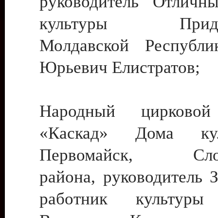
руководитель Отличн
культуры Придне
Молдавской Республи
Юрьевич Елистратов;
Народный цирковой
«Каскад» Дома ку
Первомайск, Слобо
района, руководитель 
работник культуры