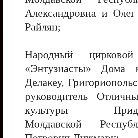
Александровна и Олег
Райлян;
Народный цирковой
«Энтузиасты» Дома к
Делакеу, Григориопольс
руководитель Отличн
культуры Придне
Молдавской Респуб
Петрович Дижмару;