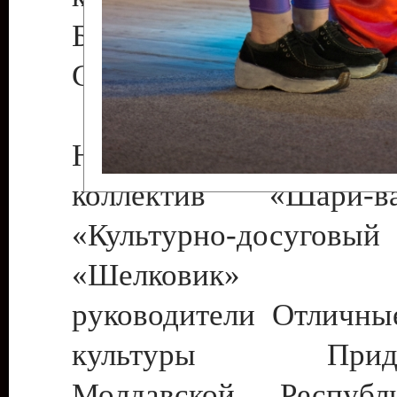
Бендеры , руководител
Светлана Георгиевна
Народный цирковой
коллектив «Шари
«Культурно-досуго
«Шелковик» г.
руководители Отличны
культуры Придне
Молдавской Респуб