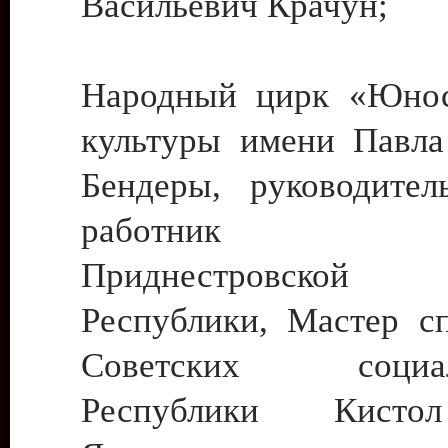
Васильевич Крачун;
Народный цирк «Юнос
культуры имени Павла 
Бендеры, руководите
работник ку
Приднестровской М
Республики, Мастер с
Советских социали
Республики Кист