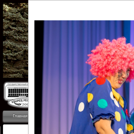
Государственн
Дворец
Главная
Приветствие
Коллективы
Новости
ОТЧЕТЫ ГКЦ 