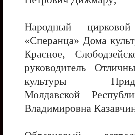
Народный цирковой
«Сперанца» Дома культ
Красное, Слободзейск
руководитель Отличн
культуры Придне
Молдавской Республ
Владимировна Казавчин