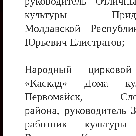
руководитель Отличн
культуры Придне
Молдавской Республи
Юрьевич Елистратов;
Народный цирковой
«Каскад» Дома ку
Первомайск, Слобо
района, руководитель 
работник культуры