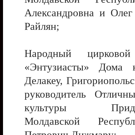
Александровна и Олег
Райлян;
Народный цирковой
«Энтузиасты» Дома к
Делакеу, Григориопольс
руководитель Отличн
культуры Придне
Молдавской Респуб
Петрович Дижмару;