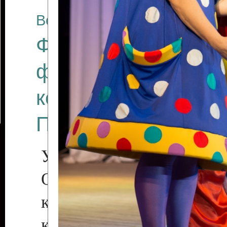
Все отчеты
Финал Республикан
фестиваля цирков
коллективов "Созв
Приднестровского 
Участники фестиваля:
Образцовый эстрадн
коллектив «Рове
культуры с. Протяга