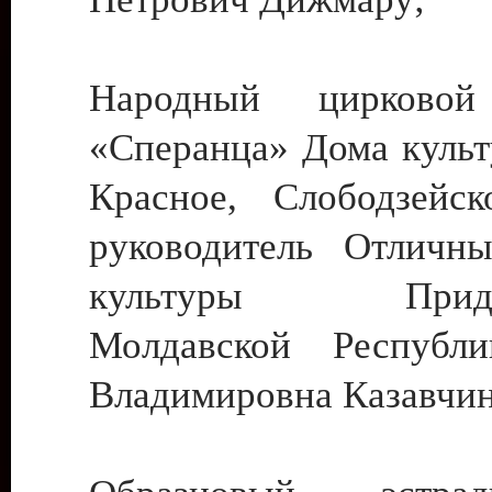
Народный цирковой
«Сперанца» Дома культ
Красное, Слободзейск
руководитель Отличн
культуры Придне
Молдавской Республ
Владимировна Казавчин