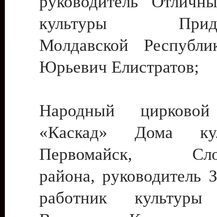
руководитель Отличн
культуры Придне
Молдавской Республи
Юрьевич Елистратов;
Народный цирковой
«Каскад» Дома ку
Первомайск, Слобо
района, руководитель 
работник культуры