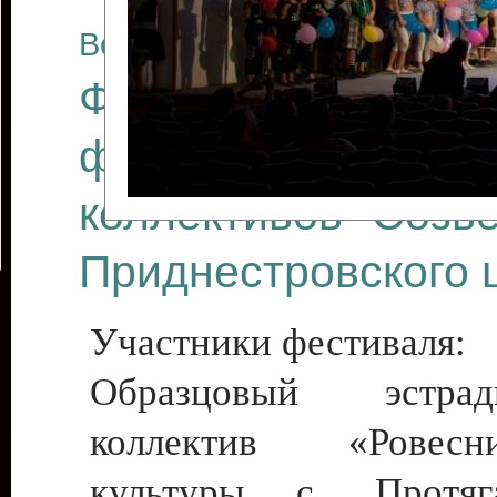
Все отчеты
Финал Республикан
фестиваля цирков
коллективов "Созв
Приднестровского 
Участники фестиваля:
Образцовый эстрадн
коллектив «Рове
культуры с. Протяга