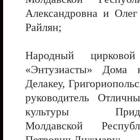
Александровна и Олег
Райлян;
Народный цирковой
«Энтузиасты» Дома к
Делакеу, Григориопольс
руководитель Отличн
культуры Придне
Молдавской Респуб
Петрович Дижмару;