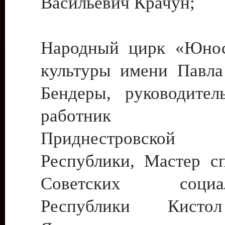
Васильевич Крачун;
Народный цирк «Юнос
культуры имени Павла 
Бендеры, руководите
работник ку
Приднестровской М
Республики, Мастер с
Советских социали
Республики Кист