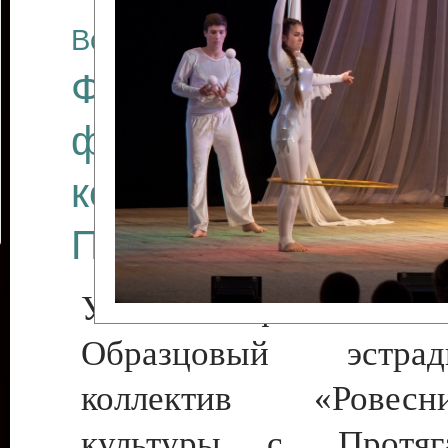
Все отчеты
Финал Республикан
фестиваля цирков
коллективов "Созв
Приднестровского 
Участники фестиваля:
Образцовый эстрадн
коллектив «Рове
культуры с. Протяга