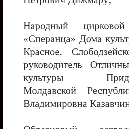
Народный цирковой
«Сперанца» Дома культ
Красное, Слободзейск
руководитель Отличн
культуры Придне
Молдавской Республ
Владимировна Казавчин