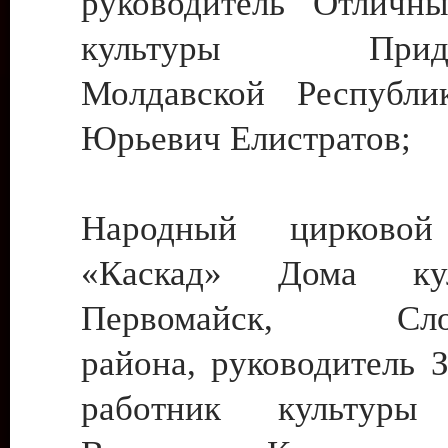
руководитель Отличн
культуры Придне
Молдавской Республи
Юрьевич Елистратов;
Народный цирковой
«Каскад» Дома ку
Первомайск, Слобо
района, руководитель 
работник культуры