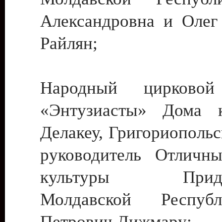
Александровна и Олег
Райлян;
Народный цирковой
«Энтузиасты» Дома к
Делакеу, Григориопольс
руководитель Отличн
культуры Придне
Молдавской Респуб
Петрович Дижмару;