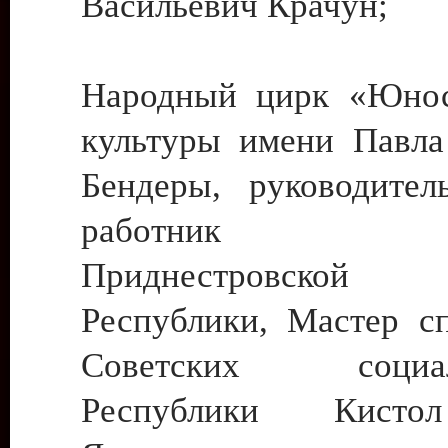
Васильевич Крачун;
Народный цирк «Юнос
культуры имени Павла 
Бендеры, руководите
работник ку
Приднестровской М
Республики, Мастер с
Советских социали
Республики Кист