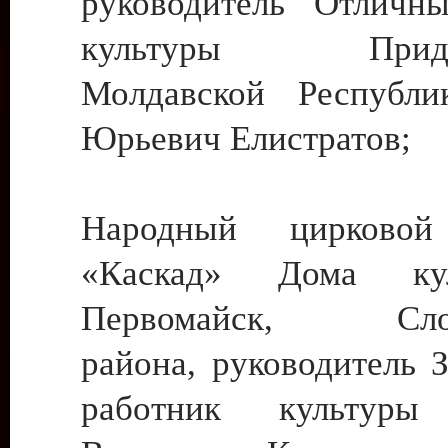
руководитель Отличн
культуры Придне
Молдавской Республи
Юрьевич Елистратов;
Народный цирковой
«Каскад» Дома ку
Первомайск, Слобо
района, руководитель 
работник культуры