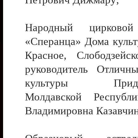
Народный цирковой
«Сперанца» Дома культ
Красное, Слободзейск
руководитель Отличн
культуры Придне
Молдавской Республ
Владимировна Казавчин