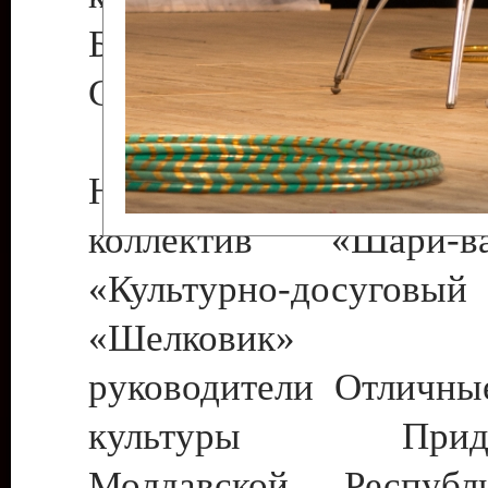
Бендеры , руководител
Светлана Георгиевна
Народный цирковой
коллектив «Шари
«Культурно-досуго
«Шелковик» г.
руководители Отличны
культуры Придне
Молдавской Респуб