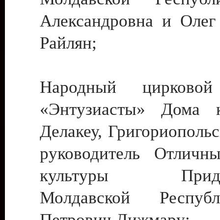
Александровна и Олег
Райлян;
Народный цирковой
«Энтузиасты» Дома к
Делакеу, Григориопольс
руководитель Отличн
культуры Придне
Молдавской Респуб
Петрович Дижмару;