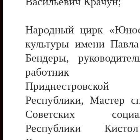
Васильевич Крачун;
Народный цирк «Юнос
культуры имени Павла 
Бендеры, руководите
работник ку
Приднестровской М
Республики, Мастер с
Советских социали
Республики Кист