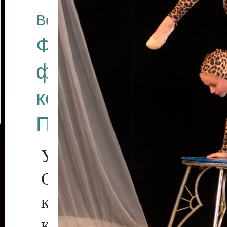
Все отчеты
Финал Республикан
фестиваля цирков
коллективов "Созв
Приднестровского 
Участники фестиваля:
Образцовый эстрадн
коллектив «Рове
культуры с. Протяга