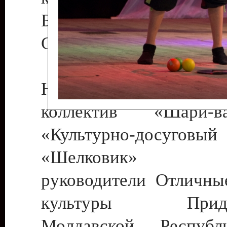
Бендеры , руководител
Светлана Георгиевна
Народный цирковой
коллектив «Шари
«Культурно-досуго
«Шелковик» г.
руководители Отличны
культуры Придне
Молдавской Респуб