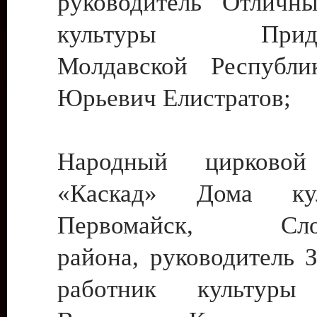
руководитель Отличн
культуры Придне
Молдавской Республи
Юрьевич Елистратов;
Народный цирковой
«Каскад» Дома ку
Первомайск, Слобо
района, руководитель 
работник культуры