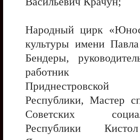
Васильевич Крачун;
Народный цирк «Юнос
культуры имени Павла 
Бендеры, руководите
работник ку
Приднестровской М
Республики, Мастер с
Советских социали
Республики Кист