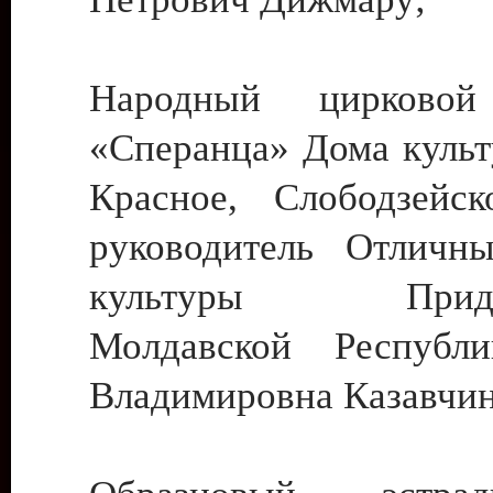
Народный цирковой
«Сперанца» Дома культ
Красное, Слободзейск
руководитель Отличн
культуры Придне
Молдавской Республ
Владимировна Казавчин