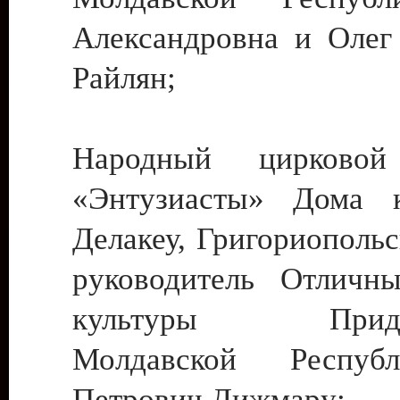
Александровна и Олег
Райлян;
Народный цирковой
«Энтузиасты» Дома к
Делакеу, Григориопольс
руководитель Отличн
культуры Придне
Молдавской Респуб
Петрович Дижмару;