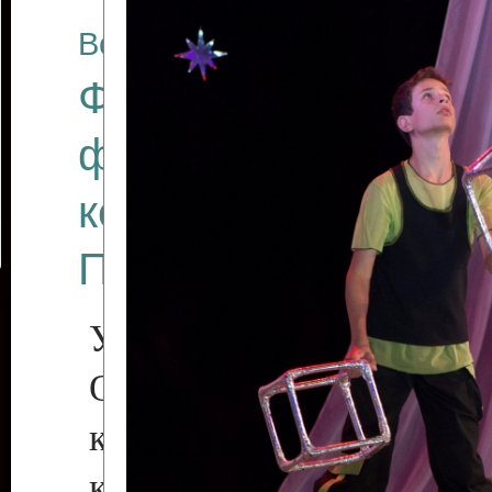
Все отчеты
Финал Республикан
фестиваля цирков
коллективов "Созв
Приднестровского 
Участники фестиваля:
Образцовый эстрадн
коллектив «Рове
культуры с. Протяга