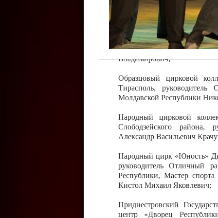
Слободзейского района,
Приднестровской Молда
Казавчинская;
Образцовый эстрадно-цирков
творчества с. Чобручи, Сло
Владимирович;
Образцовый цирковой колл
Тирасполь, руководитель 
Молдавской Республики Ник
Народный цирковой колле
Слободзейского района, 
Александр Васильевич Крачу
Народный цирк «Юность» Дво
руководитель Отличный ра
Республики, Мастер спорта
Кистол Михаил Яковлевич;
Приднестровский Государс
центр «Дворец Республики