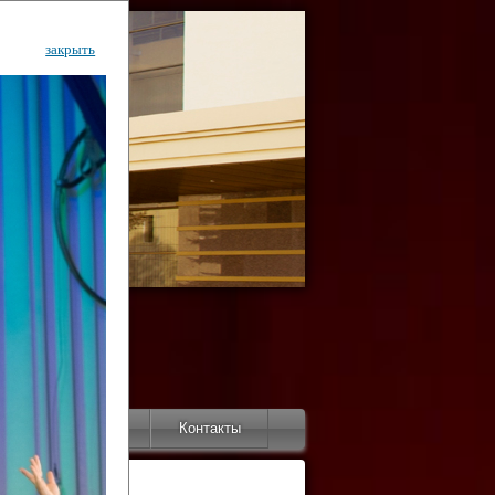
закрыть
ентр
тор
Инфо
Контакты
КИ"