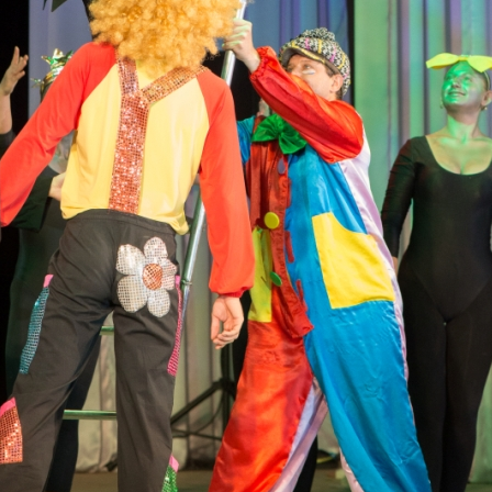
канского фестиваля
тивов "Созвездие
о цирка"
ковой коллектив «Ровесник» Дом культуры с.
 руководитель Рогожинер Светлана Георгиевна
ский коллектив «Шари-вари» МУ «Культурно-
» г.Бендеры, руководители Отличные работники
Молдавской Республики Алёна Александровна и
тив «Энтузиасты» Дома культуры с. Делакеу,
а, руководитель Отличный работник культуры
й Республики Пётр Петрович Дижмару;
ив «Сперанца» Дома культуры посёлка Красное,