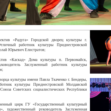
 руководитель Отличный работник культуры
вской Республики Анжела Владимировна
ой коллектив «Алегро» Дома детско –юношеского
бодзейского района, руководитель Хачатурян Юрий
ектив «Радуга» Городской дворец культуры г.
Отличный работник культуры Приднестровской
олай Юрьевич Елистратов;
ктив «Каскад» Дома культуры п. Первомайск,
руководитель Заслуженный работник культуры
н;
рца культуры имени Павла Ткаченко г. Бендеры,
ботник культуры Приднестровской Молдавской
 Союза Советских социалистических Республики
твенный цирк ГУ «Государственный культурный
», художественный руководитель Заслуженная