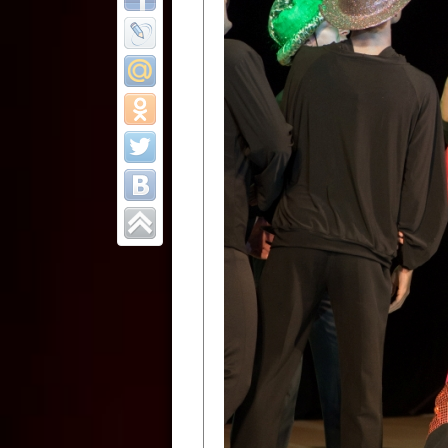
Все отчеты
Финал Республи
цирковых коллек
Приднестровског
Участники фестиваля:
Образцовый эстрадно-цир
Протягайловка, г. Бендеры ,
Народный цирковой клоун
досуговый центр «Шелковик
культуры Приднестровской 
Олег Степанович Райлян;
Народный цирковой коллек
Григориопольского район
Приднестровской Молдавско
Народный цирковой коллект