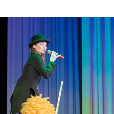
ударственный культурный ц
Дворец Республики
ктивы
Новости
Афиша
Арт-монитор
Арт-прожек
ЧЕТЫ ГКЦ "ДВОРЕЦ РЕСПУБЛИ