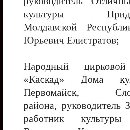
руководитель Отличн
культуры Придне
Молдавской Республи
Юрьевич Елистратов;
Народный цирковой
«Каскад» Дома ку
Первомайск, Слобо
района, руководитель 
работник культуры