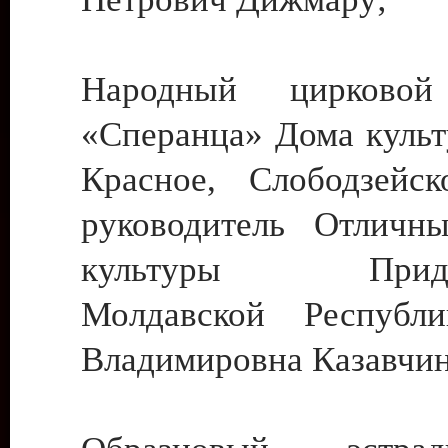
Народный цирковой
«Сперанца» Дома культ
Красное, Слободзейск
руководитель Отличн
культуры Придне
Молдавской Республ
Владимировна Казавчин