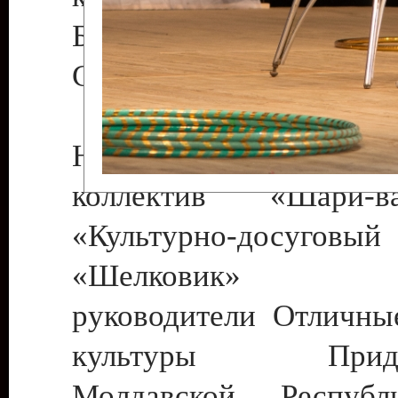
Бендеры , руководител
Светлана Георгиевна
Народный цирковой
коллектив «Шари
«Культурно-досуго
«Шелковик» г.
руководители Отличны
культуры Придне
Молдавской Респуб