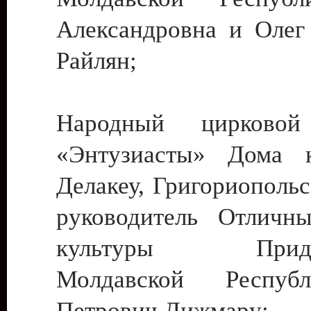
Александровна и Олег
Райлян;
Народный цирковой
«Энтузиасты» Дома к
Делакеу, Григориопольс
руководитель Отличн
культуры Придне
Молдавской Респуб
Петрович Дижмару;