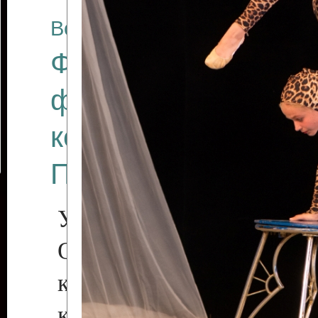
Все отчеты
Финал Республикан
фестиваля цирков
коллективов "Созв
Приднестровского 
Участники фестиваля:
Образцовый эстрадн
коллектив «Рове
культуры с. Протяга