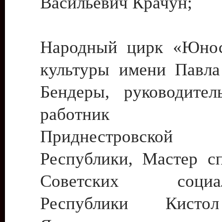
Васильевич Крачун;
Народный цирк «Юнос
культуры имени Павла 
Бендеры, руководите
работник ку
Приднестровской М
Республики, Мастер с
Советских социали
Республики Кист