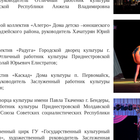
 руководитель Отличный работник культуры
вской Республики Анжела Владимировна
ой коллектив «Алегро» Дома детско –юношеского
бодзейского района, руководитель Хачатурян Юрий
ектив «Радуга» Городской дворец культуры г.
Отличный работник культуры Приднестровской
олай Юрьевич Елистратов;
ктив «Каскад» Дома культуры п. Первомайск,
руководитель Заслуженный работник культуры
н;
рца культуры имени Павла Ткаченко г. Бендеры,
ботник культуры Приднестровской Молдавской
 Союза Советских социалистических Республики
твенный цирк ГУ «Государственный культурный
», художественный руководитель Заслуженная