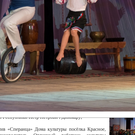
канского фестиваля
тивов "Созвездие
о цирка"
ковой коллектив «Ровесник» Дом культуры с.
 руководитель Рогожинер Светлана Георгиевна
ский коллектив «Шари-вари» МУ «Культурно-
» г.Бендеры, руководители Отличные работники
Молдавской Республики Алёна Александровна и
тив «Энтузиасты» Дома культуры с. Делакеу,
а, руководитель Отличный работник культуры
й Республики Пётр Петрович Дижмару;
ив «Сперанца» Дома культуры посёлка Красное,