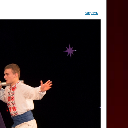
закрыть
ентр
тор
Инфо
Контакты
КИ"