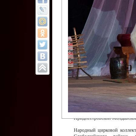
Все отчеты
Финал Республи
цирковых коллек
Приднестровског
Участники фестиваля:
Образцовый эстрадно-цир
Протягайловка, г. Бендеры ,
Народный цирковой клоун
досуговый центр «Шелковик
культуры Приднестровской 
Олег Степанович Райлян;
Народный цирковой коллек
Григориопольского район
Приднестровской Молдавско
Народный цирковой коллект