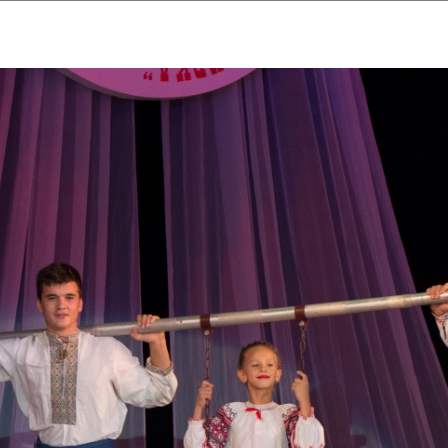
ударственный культурный ц
Дворец Республики
ктивы
Новости
Афиша
Арт-монитор
Арт-прожек
ЧЕТЫ ГКЦ "ДВОРЕЦ РЕСПУБЛИ