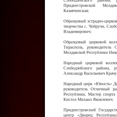
Слободзейского района,
Приднестровской Молда
Казавчинская;
Образцовый эстрадно-цирков
творчества с. Чобручи, Сло
Владимирович;
Образцовый цирковой колл
Тирасполь, руководитель 
Молдавской Республики Ник
Народный цирковой колле
Слободзейского района, 
Александр Васильевич Крачу
Народный цирк «Юность» Дво
руководитель Отличный ра
Республики, Мастер спорта
Кистол Михаил Яковлевич;
Приднестровский Государс
центр «Дворец Республики