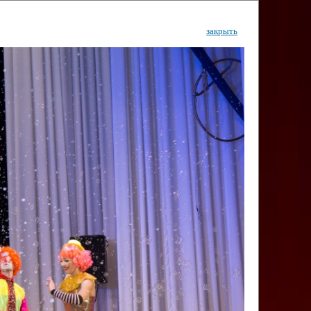
закрыть
ентр
тор
Инфо
Контакты
КИ"