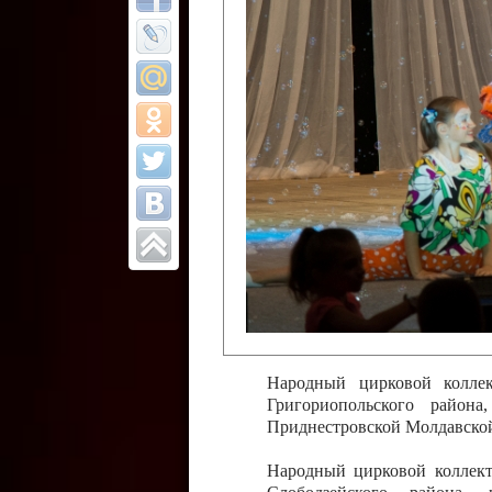
Все отчеты
Финал Республи
цирковых коллек
Приднестровског
Участники фестиваля:
Образцовый эстрадно-цир
Протягайловка, г. Бендеры ,
Народный цирковой клоун
досуговый центр «Шелковик
культуры Приднестровской 
Олег Степанович Райлян;
Народный цирковой коллек
Григориопольского район
Приднестровской Молдавско
Народный цирковой коллект