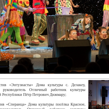
канского фестиваля
тивов "Созвездие
о цирка"
ковой коллектив «Ровесник» Дом культуры с.
 руководитель Рогожинер Светлана Георгиевна
ский коллектив «Шари-вари» МУ «Культурно-
» г.Бендеры, руководители Отличные работники
Молдавской Республики Алёна Александровна и
тив «Энтузиасты» Дома культуры с. Делакеу,
а, руководитель Отличный работник культуры
й Республики Пётр Петрович Дижмару;
ив «Сперанца» Дома культуры посёлка Красное,