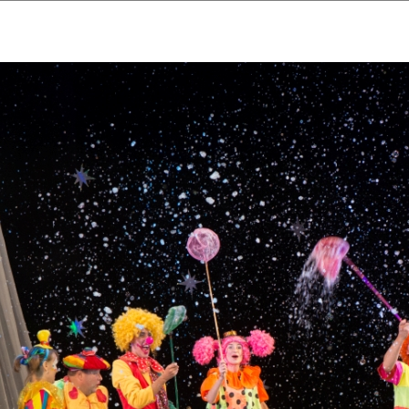
ударственный культурный ц
Дворец Республики
ктивы
Новости
Афиша
Арт-монитор
Арт-прожек
ЧЕТЫ ГКЦ "ДВОРЕЦ РЕСПУБЛИ