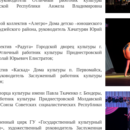
 руководитель Отличный работник культуры
вской Республики Анжела Владимировна
ой коллектив «Алегро» Дома детско –юношеского
бодзейского района, руководитель Хачатурян Юрий
ектив «Радуга» Городской дворец культуры г.
Отличный работник культуры Приднестровской
олай Юрьевич Елистратов;
ктив «Каскад» Дома культуры п. Первомайск,
руководитель Заслуженный работник культуры
н;
рца культуры имени Павла Ткаченко г. Бендеры,
ботник культуры Приднестровской Молдавской
 Союза Советских социалистических Республики
твенный цирк ГУ «Государственный культурный
», художественный руководитель Заслуженная