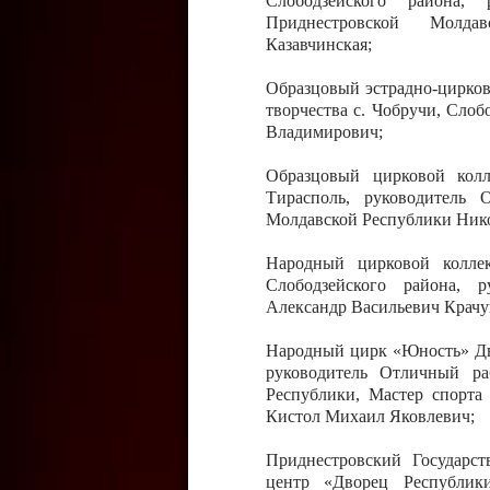
Слободзейского района,
Приднестровской Молда
Казавчинская;
Образцовый эстрадно-цирков
творчества с. Чобручи, Сло
Владимирович;
Образцовый цирковой колл
Тирасполь, руководитель 
Молдавской Республики Ник
Народный цирковой колле
Слободзейского района, 
Александр Васильевич Крачу
Народный цирк «Юность» Дво
руководитель Отличный ра
Республики, Мастер спорта
Кистол Михаил Яковлевич;
Приднестровский Государс
центр «Дворец Республики