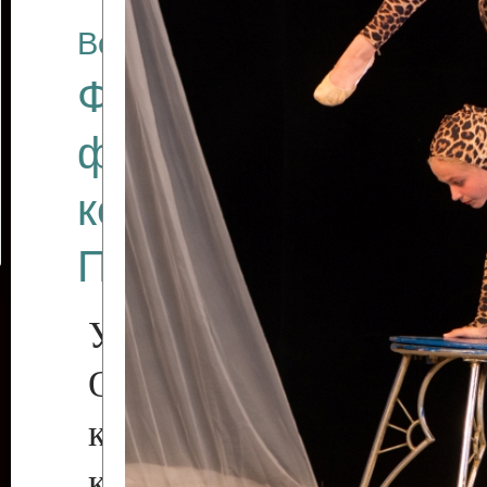
Все отчеты
Финал Республикан
фестиваля цирков
коллективов "Созв
Приднестровского 
Участники фестиваля:
Образцовый эстрадн
коллектив «Рове
культуры с. Протяга