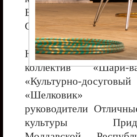
Бендеры , руководител
Светлана Георгиевна
Народный цирковой
коллектив «Шари
«Культурно-досуго
«Шелковик» г.
руководители Отличны
культуры Придне
Молдавской Респуб