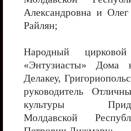
Александровна и Олег
Райлян;
Народный цирковой
«Энтузиасты» Дома к
Делакеу, Григориопольс
руководитель Отличн
культуры Придне
Молдавской Респуб
Петрович Дижмару;