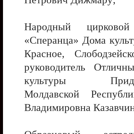
Народный цирковой
«Сперанца» Дома культ
Красное, Слободзейск
руководитель Отличн
культуры Придне
Молдавской Республ
Владимировна Казавчин