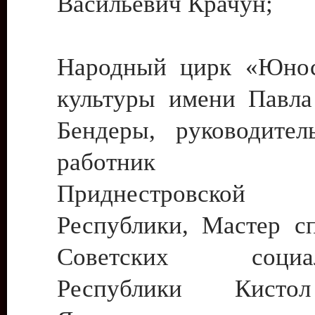
Васильевич Крачун;
Народный цирк «Юнос
культуры имени Павла 
Бендеры, руководите
работник ку
Приднестровской М
Республики, Мастер с
Советских социали
Республики Кист