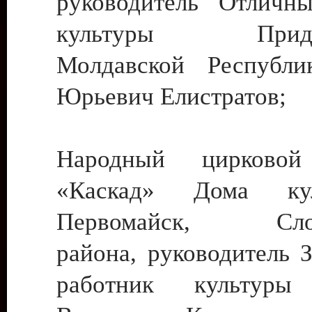
руководитель Отличн
культуры Придне
Молдавской Республи
Юрьевич Елистратов;
Народный цирковой
«Каскад» Дома ку
Первомайск, Слобо
района, руководитель 
работник культуры