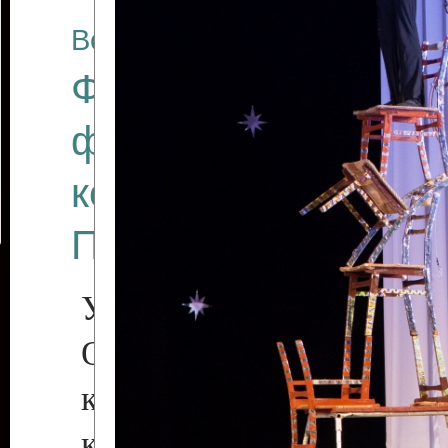
Все отчеты
Финал Республикан
фестиваля цирков
коллективов "Созв
Приднестровского 
Участники фестиваля:
Образцовый эстрадн
коллектив «Рове
культуры с. Протяга