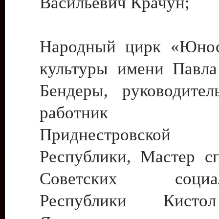
Васильевич Крачун;
Народный цирк «Юнос
культуры имени Павла 
Бендеры, руководите
работник ку
Приднестровской М
Республики, Мастер с
Советских социали
Республики Кист