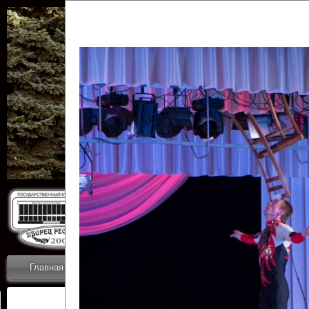
Государственн
Дворец
Главная
Приветствие
Коллективы
Новости
ОТЧЕТЫ ГКЦ 