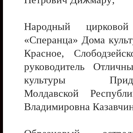
Народный цирковой
«Сперанца» Дома культ
Красное, Слободзейск
руководитель Отличн
культуры Придне
Молдавской Республ
Владимировна Казавчин