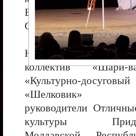
Бендеры , руководител
Светлана Георгиевна
Народный цирковой
коллектив «Шари
«Культурно-досуго
«Шелковик» г.
руководители Отличны
культуры Придне
Молдавской Респуб