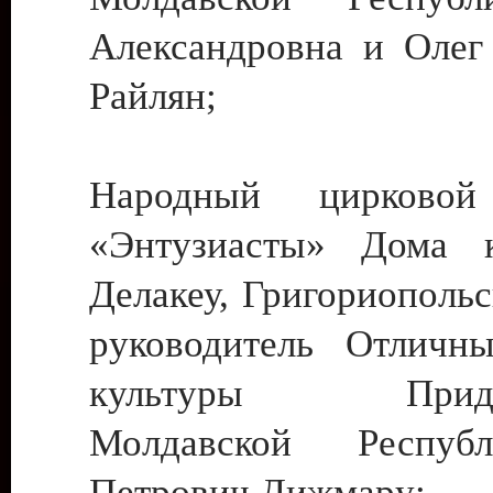
Александровна и Олег
Райлян;
Народный цирковой
«Энтузиасты» Дома к
Делакеу, Григориопольс
руководитель Отличн
культуры Придне
Молдавской Респуб
Петрович Дижмару;