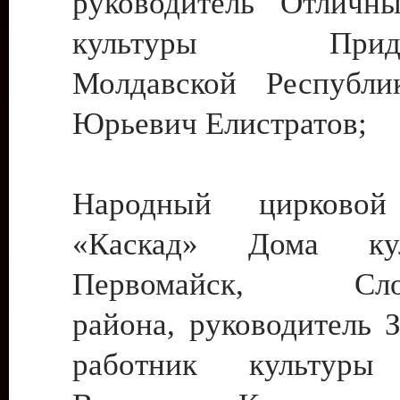
руководитель Отличн
культуры Придне
Молдавской Республи
Юрьевич Елистратов;
Народный цирковой
«Каскад» Дома ку
Первомайск, Слобо
района, руководитель 
работник культуры