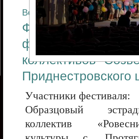
Все отчеты
Финал Республикан
фестиваля цирков
коллективов "Созв
Приднестровского 
Участники фестиваля:
Образцовый эстрадн
коллектив «Рове
культуры с. Протяга